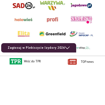
Zagłosuj w Plebiscycie Izydory 2026
Wróć do TPR
TOP news
AgroHorti Media Sp. z o.o. ul. Metalowa 5, 60-118 Poznań. Akta rejestrowe
przechowywane w Sądzie Rejonowym Poznań - Nowe Miasto i Wilda w Poznaniu,
VIII Wydziale Gospodarczym, KRS 0001116269, NIP 7792573719, REGON
529158846, kapitał zakładowy: 3.608.000 PLN.
Wszystkie prezentowane w ramach niniejszego portalu treści są własnością
AgroHorti Media Sp. z o.o, są zastrzeżone i chronione prawem autorskim,