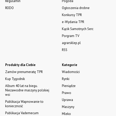
Regulamin
Pogoda
RODO
Ogłoszenia drobne
Konkursy TPR
e-Wydania TPR
Kącik Samotnych Serc
Porgram TV
agrarsklep.pl
RSS
Produkty dla Ciebie
Kategorie
Zamów prenumeratę TPR
Wiadomości
Kup Tygodnik
Rynki
Album 40 lat na biegu.
Pieniądze
Niezawodne maszyny polskiej
Prawo
wsi
Uprawa
Publikacja Wapnowanie to
konieczność
Maszyny
Publikacja Vademecum
Mleko