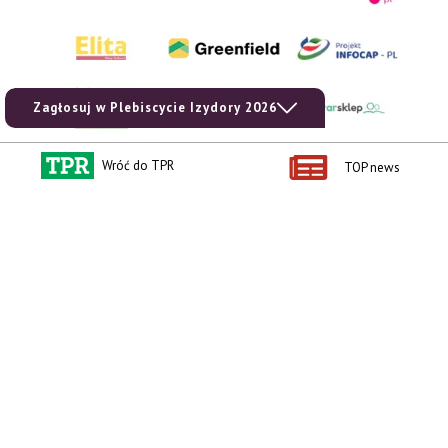
Zagłosuj w Plebiscycie Izydory 2026
Wróć do TPR
TOP news
AgroHorti Media Sp. z o.o. ul. Metalowa 5, 60-118 Poznań. Akta rejestrowe
przechowywane w Sądzie Rejonowym Poznań - Nowe Miasto i Wilda w Poznaniu,
VIII Wydziale Gospodarczym, KRS 0001116269, NIP 7792573719, REGON
529158846, kapitał zakładowy: 3.608.000 PLN.
Wszystkie prezentowane w ramach niniejszego portalu treści są własnością
AgroHorti Media Sp. z o.o, są zastrzeżone i chronione prawem autorskim,
kopiowanie i dalsze rozpowszechnianie treści jest zabronione. (art. 25 ust. 1 pkt 1b
ustawy z 4 lutego 1994 roku o prawie autorskim i prawach pokrewnych.