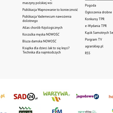
maszyny polskiej wsi
Pogoda
Publikacja Wapnowanie to konieczność
Ogłoszenia drobne
Publikacja Vademecum nawożenia
Konkursy TPR
dolistnego
e-Wydania TPR
Atlas chorób fizjologicznych
Kącik Samotnych Se
Koszulka męska NOWOŚĆ
Porgram TV
Bluza damska NOWOŚĆ
agrarsklep.pl
Książka dla dzieci Jak to się kręci?
Technika dla najmłodszych
RSS