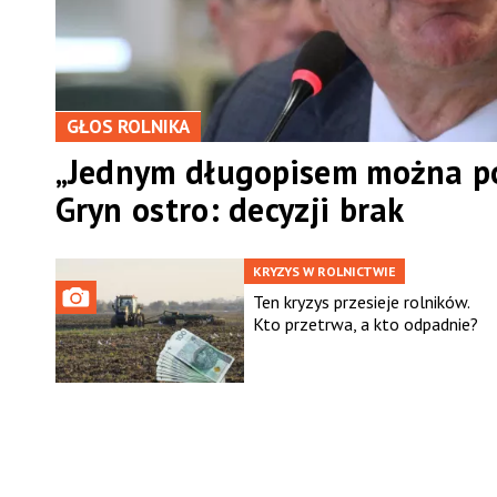
GŁOS ROLNIKA
„Jednym długopisem można po
Gryn ostro: decyzji brak
KRYZYS W ROLNICTWIE
Ten kryzys przesieje rolników.
Kto przetrwa, a kto odpadnie?