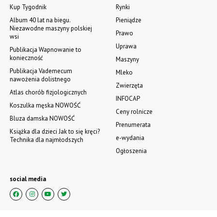
Kup Tygodnik
Rynki
Album 40 lat na biegu.
Pieniądze
Niezawodne maszyny polskiej
Prawo
wsi
Uprawa
Publikacja Wapnowanie to
konieczność
Maszyny
Publikacja Vademecum
Mleko
nawożenia dolistnego
Zwierzęta
Atlas chorób fizjologicznych
INFOCAP
Koszulka męska NOWOŚĆ
Ceny rolnicze
Bluza damska NOWOŚĆ
Prenumerata
Książka dla dzieci Jak to się kręci?
e-wydania
Technika dla najmłodszych
Ogłoszenia
social media