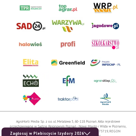
AgroHorti Media Sp. z o.o. ul. Metalowa 5, 60-118 Poznań. Akta rejestrowe
przechowywane w Sądzie Rejonowym Poznań - Nowe Miasto i Wilda w Poznaniu,
VIII Wydziale Gospodarczym, KRS 0001116269, NIP 7792573719, REGON
Zagłosuj w Plebiscycie Izydory 2026