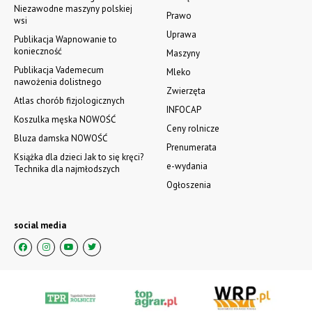
Niezawodne maszyny polskiej
Prawo
wsi
Uprawa
Publikacja Wapnowanie to
konieczność
Maszyny
Publikacja Vademecum
Mleko
nawożenia dolistnego
Zwierzęta
Atlas chorób fizjologicznych
INFOCAP
Koszulka męska NOWOŚĆ
Ceny rolnicze
Bluza damska NOWOŚĆ
Prenumerata
Książka dla dzieci Jak to się kręci?
e-wydania
Technika dla najmłodszych
Ogłoszenia
social media