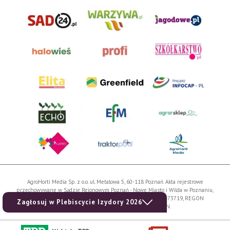
AgroHorti Media Sp. z o.o. ul. Metalowa 5, 60-118 Poznań. Akta rejestrowe
przechowywane w Sądzie Rejonowym Poznań - Nowe Miasto i Wilda w Poznaniu,
VIII Wydziale Gospodarczym, KRS 0001116269, NIP 7792573719, REGON
Zagłosuj w Plebiscycie Izydory 2026
529158846, kapitał zakładowy: 3.608.000 PLN.
Wszystkie prezentowane w ramach niniejszego portalu treści są własnością