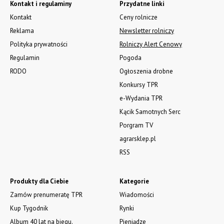
Kontakt i regulaminy
Przydatne linki
Kontakt
Ceny rolnicze
Reklama
Newsletter rolniczy
Polityka prywatności
Rolniczy Alert Cenowy
Regulamin
Pogoda
RODO
Ogłoszenia drobne
Konkursy TPR
e-Wydania TPR
Kącik Samotnych Serc
Porgram TV
agrarsklep.pl
RSS
Produkty dla Ciebie
Kategorie
Zamów prenumeratę TPR
Wiadomości
Kup Tygodnik
Rynki
Album 40 lat na biegu.
Pieniądze