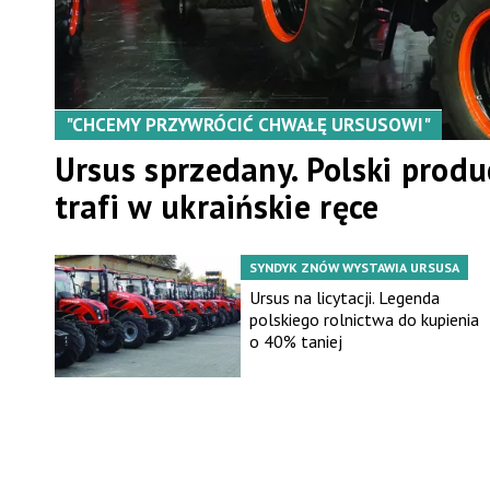
"CHCEMY PRZYWRÓCIĆ CHWAŁĘ URSUSOWI"
Ursus sprzedany. Polski prod
trafi w ukraińskie ręce
SYNDYK ZNÓW WYSTAWIA URSUSA
Ursus na licytacji. Legenda
polskiego rolnictwa do kupienia
o 40% taniej