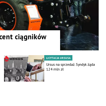
ucent ciągników
LICYTACJA URSUSA
Ursus na sprzedaż. Syndyk żąda
124 mln zł