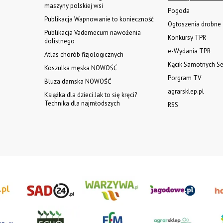
maszyny polskiej wsi
Pogoda
Publikacja Wapnowanie to konieczność
Ogłoszenia drobne
Publikacja Vademecum nawożenia
Konkursy TPR
dolistnego
e-Wydania TPR
Atlas chorób fizjologicznych
Kącik Samotnych Se
Koszulka męska NOWOŚĆ
Porgram TV
Bluza damska NOWOŚĆ
agrarsklep.pl
Książka dla dzieci Jak to się kręci?
Technika dla najmłodszych
RSS