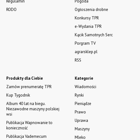
Regulamin
Pogoda
RODO
Ogłoszenia drobne
Konkursy TPR
e-Wydania TPR
Kącik Samotnych Serc
Porgram TV
agrarsklep.pl
RSS
Produkty dla Ciebie
Kategorie
Zamów prenumeratę TPR
Wiadomości
Kup Tygodnik
Rynki
Album 40 lat na biegu.
Pieniądze
Niezawodne maszyny polskiej
Prawo
wsi
Uprawa
Publikacja Wapnowanie to
konieczność
Maszyny
Publikacja Vademecum
Mleko