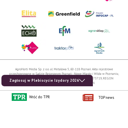
AgroHorti Media Sp. z o.o. ul. Metalowa 5, 60-118 Poznań. Akta rejestrowe
przechowywane w Sądzie Rejonowym Poznań - Nowe Miasto i Wilda w Poznaniu,
VIII Wydziale Gospodarczym, KRS 0001116269, NIP 7792573719, REGON
Zagłosuj w Plebiscycie Izydory 2026
529158846, kapitał zakładowy: 3.608.000 PLN.
Wszystkie prezentowane w ramach niniejszego portalu treści są własnością
Wróć do TPR
AgroHorti Media Sp. z o.o, są zastrzeżone i chronione prawem autorskim,
TOP news
kopiowanie i dalsze rozpowszechnianie treści jest zabronione. (art. 25 ust. 1 pkt 1b
ustawy z 4 lutego 1994 roku o prawie autorskim i prawach pokrewnych.