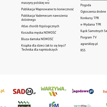
maszyny polskiej wsi
Pogoda
Publikacja Wapnowanie to konieczność
Ogłoszenia drobne
Publikacja Vademecum nawożenia
Konkursy TPR
dolistnego
e-Wydania TPR
Atlas chorób fizjologicznych
Kącik Samotnych Se
Koszulka męska NOWOŚĆ
Porgram TV
Bluza damska NOWOŚĆ
agrarsklep.pl
Książka dla dzieci Jak to się kręci?
Technika dla najmłodszych
RSS