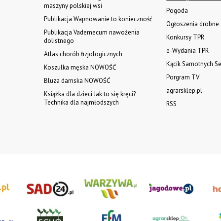
maszyny polskiej wsi
Pogoda
Publikacja Wapnowanie to konieczność
Ogłoszenia drobne
Publikacja Vademecum nawożenia
Konkursy TPR
dolistnego
e-Wydania TPR
Atlas chorób fizjologicznych
Kącik Samotnych Se
Koszulka męska NOWOŚĆ
Porgram TV
Bluza damska NOWOŚĆ
agrarsklep.pl
Książka dla dzieci Jak to się kręci?
Technika dla najmłodszych
RSS