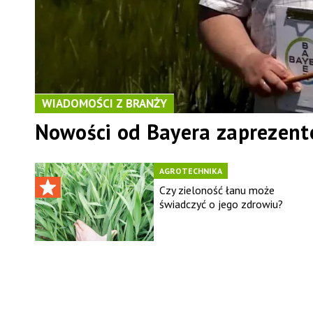
WIADOMOŚCI Z BRANŻY
Nowości od Bayera zaprezent
AGROTECHNIKA
Czy zieloność łanu może
świadczyć o jego zdrowiu?