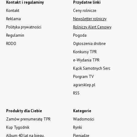
Kontakt i regulaminy
Przydatne linki
Kontakt
Ceny rolnicze
Reklama
Newsletter rolniczy
Polityka prywatności
Rolniczy Alert Cenowy
Regulamin
Pogoda
RODO
Ogłoszenia drobne
Konkursy TPR
e-Wydania TPR
Kącik Samotnych Serc
Porgram TV
agrarsklep.pl
RSS
Produkty dla Ciebie
Kategorie
Zamów prenumeratę TPR
Wiadomości
Kup Tygodnik
Rynki
Album 40 lat na biegu.
Pieniądze