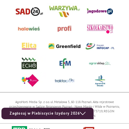
AgroHorti Media Sp. z o.o. ul. Metalowa 5, 60-118 Poznań. Akta rejestrowe
przechowywane w Sądzie Rejonowym Poznań - Nowe Miasto i Wilda w Poznaniu,
VIII Wydziale Gospodarczym, KRS 0001116269, NIP 7792573719, REGON
Zagłosuj w Plebiscycie Izydory 2026
529158846, kapitał zakładowy: 3.608.000 PLN.
Wszystkie prezentowane w ramach niniejszego portalu treści są własnością