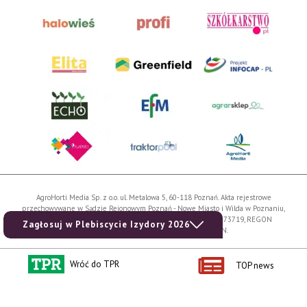
AgroHorti Media Sp. z o.o. ul. Metalowa 5, 60-118 Poznań. Akta rejestrowe
przechowywane w Sądzie Rejonowym Poznań - Nowe Miasto i Wilda w Poznaniu,
VIII Wydziale Gospodarczym, KRS 0001116269, NIP 7792573719, REGON
Zagłosuj w Plebiscycie Izydory 2026
529158846, kapitał zakładowy: 3.608.000 PLN.
Wszystkie prezentowane w ramach niniejszego portalu treści są własnością
Wróć do TPR
AgroHorti Media Sp. z o.o, są zastrzeżone i chronione prawem autorskim,
TOP news
kopiowanie i dalsze rozpowszechnianie treści jest zabronione. (art. 25 ust. 1 pkt 1b
ustawy z 4 lutego 1994 roku o prawie autorskim i prawach pokrewnych.