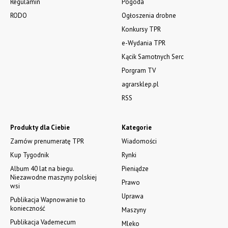
Regulamin
Pogoda
RODO
Ogłoszenia drobne
Konkursy TPR
e-Wydania TPR
Kącik Samotnych Serc
Porgram TV
agrarsklep.pl
RSS
Produkty dla Ciebie
Kategorie
Zamów prenumeratę TPR
Wiadomości
Kup Tygodnik
Rynki
Album 40 lat na biegu.
Pieniądze
Niezawodne maszyny polskiej
Prawo
wsi
Uprawa
Publikacja Wapnowanie to
konieczność
Maszyny
Publikacja Vademecum
Mleko