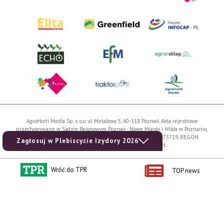
AgroHorti Media Sp. z o.o. ul. Metalowa 5, 60-118 Poznań. Akta rejestrowe
przechowywane w Sądzie Rejonowym Poznań - Nowe Miasto i Wilda w Poznaniu,
VIII Wydziale Gospodarczym, KRS 0001116269, NIP 7792573719, REGON
Zagłosuj w Plebiscycie Izydory 2026
529158846, kapitał zakładowy: 3.608.000 PLN.
Wszystkie prezentowane w ramach niniejszego portalu treści są własnością
Wróć do TPR
AgroHorti Media Sp. z o.o, są zastrzeżone i chronione prawem autorskim,
TOP news
kopiowanie i dalsze rozpowszechnianie treści jest zabronione. (art. 25 ust. 1 pkt 1b
ustawy z 4 lutego 1994 roku o prawie autorskim i prawach pokrewnych.