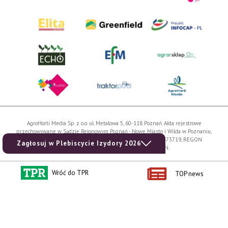
AgroHorti Media Sp. z o.o. ul. Metalowa 5, 60-118 Poznań. Akta rejestrowe
przechowywane w Sądzie Rejonowym Poznań - Nowe Miasto i Wilda w Poznaniu,
VIII Wydziale Gospodarczym, KRS 0001116269, NIP 7792573719, REGON
Zagłosuj w Plebiscycie Izydory 2026
529158846, kapitał zakładowy: 3.608.000 PLN.
Wszystkie prezentowane w ramach niniejszego portalu treści są własnością
Wróć do TPR
AgroHorti Media Sp. z o.o, są zastrzeżone i chronione prawem autorskim,
TOP news
kopiowanie i dalsze rozpowszechnianie treści jest zabronione. (art. 25 ust. 1 pkt 1b
ustawy z 4 lutego 1994 roku o prawie autorskim i prawach pokrewnych.