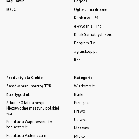
Regulamin
Pogoda
RODO
Ogłoszenia drobne
Konkursy TPR
e-Wydania TPR
Kącik Samotnych Serc
Porgram TV
agrarsklep.pl
RSS
Produkty dla Ciebie
Kategorie
Zamów prenumeratę TPR
Wiadomości
Kup Tygodnik
Rynki
Album 40 lat na biegu.
Pieniądze
Niezawodne maszyny polskiej
Prawo
wsi
Uprawa
Publikacja Wapnowanie to
konieczność
Maszyny
Publikacja Vademecum
Mleko