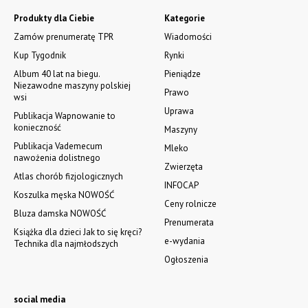
Produkty dla Ciebie
Kategorie
Zamów prenumeratę TPR
Wiadomości
Kup Tygodnik
Rynki
Album 40 lat na biegu.
Pieniądze
Niezawodne maszyny polskiej
Prawo
wsi
Uprawa
Publikacja Wapnowanie to
konieczność
Maszyny
Publikacja Vademecum
Mleko
nawożenia dolistnego
Zwierzęta
Atlas chorób fizjologicznych
INFOCAP
Koszulka męska NOWOŚĆ
Ceny rolnicze
Bluza damska NOWOŚĆ
Prenumerata
Książka dla dzieci Jak to się kręci?
e-wydania
Technika dla najmłodszych
Ogłoszenia
social media