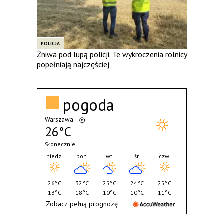
POLICJA
Żniwa pod lupą policji. Te wykroczenia rolnicy
popełniają najczęściej
pogoda
Warszawa
26°C
Słonecznie
niedz.
pon.
wt.
śr.
czw.
26°C
32°C
25°C
24°C
25°C
13°C
18°C
10°C
10°C
11°C
Zobacz pełną prognozę