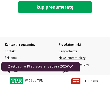
kup prenumeratę
Kontakt i regulaminy
Przydatne linki
Kontakt
Ceny rolnicze
Reklama
Newsletter rolniczy
Polityka prywatności
Rolniczy Alert Cenowy
Zagłosuj w Plebiscycie Izydory 2026
Regulamin
Pogoda
RODO
Ogłoszenia drobne
Wróć do TPR
TOP news
Konkursy TPR
e-Wydania TPR
Kącik Samotnych Serc
Porgram TV