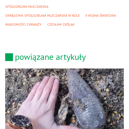
SPÓŁDZIELNIA MLECZARSKA
OKRĘGOWA SPÓŁDZIELNIA MLECZARSKA W KOLE
II WOJNA ŚWIATOWA
WIADOMOŚCI Z BRANŻY
CZESŁAW CIEŚLAK
powiązane artykuły