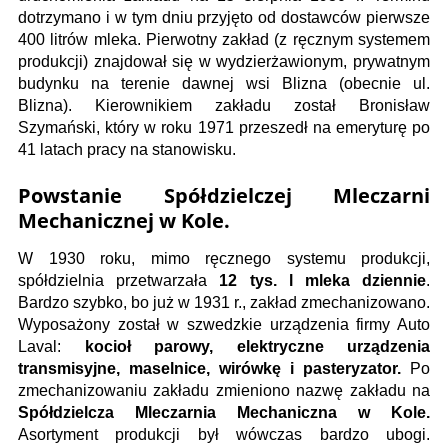
dotrzymano i w tym dniu przyjęto od dostawców pierwsze
400 litrów mleka. Pierwotny zakład (z ręcznym systemem
produkcji) znajdował się w wydzierżawionym, prywatnym
budynku na terenie dawnej wsi Blizna (obecnie ul.
Blizna). Kierownikiem zakładu został Bronisław
Szymański, który w roku 1971 przeszedł na emeryturę po
41 latach pracy na stanowisku.
Powstanie
Spółdzielczej Mleczarni
Mechanicznej w Kole.
W 1930 roku, mimo ręcznego systemu produkcji,
spółdzielnia przetwarzała
12 tys. l mleka dziennie
.
Bardzo szybko, bo już w 1931 r., zakład zmechanizowano.
Wyposażony został w szwedzkie urządzenia firmy Auto
Laval:
kocioł parowy, elektryczne urządzenia
transmisyjne, maselnice, wirówkę i pasteryzator.
Po
zmechanizowaniu zakładu zmieniono nazwę zakładu na
Spółdzielcza Mleczarnia Mechaniczna w Kole.
Asortyment produkcji był wówczas bardzo ubogi.