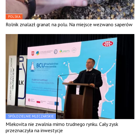
POLSKA
Rolnik znalazł granat na polu. Na miejsce wezwano saperów
SPÓŁDZIELNIE MLECZARSKIE
Mlekovita nie zwalnia mimo trudnego rynku. Cały zysk
przeznaczyła na inwestycje