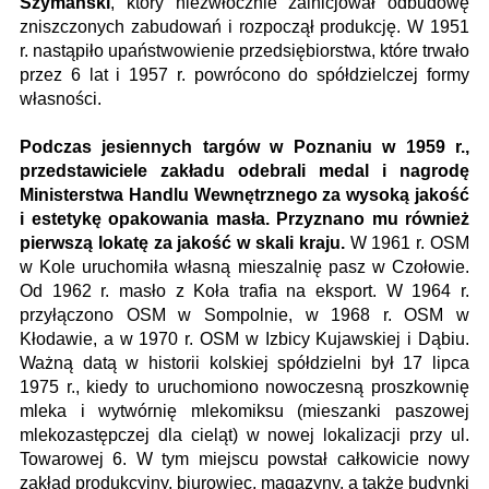
Szymański
, który niezwłocznie zainicjował odbudowę
zniszczonych zabudowań i rozpoczął produkcję. W 1951
r. nastąpiło upaństwowienie przedsiębiorstwa, które trwało
przez 6 lat i 1957 r. powrócono do spółdzielczej formy
własności.
Podczas jesiennych targów w Poznaniu w 1959 r.,
przedstawiciele zakładu odebrali medal i nagrodę
Ministerstwa Handlu Wewnętrznego za wysoką jakość
i estetykę opakowania masła. Przyznano mu również
pierwszą lokatę za jakość w skali kraju.
W 1961 r. OSM
w Kole uruchomiła własną mieszalnię pasz w Czołowie.
Od 1962 r. masło z Koła trafia na eksport. W 1964 r.
przyłączono OSM w Sompolnie, w 1968 r. OSM w
Kłodawie, a w 1970 r. OSM w Izbicy Kujawskiej i Dąbiu.
Ważną datą w historii kolskiej spółdzielni był 17 lipca
1975 r., kiedy to uruchomiono nowoczesną proszkownię
mleka i wytwórnię mlekomiksu (mieszanki paszowej
mlekozastępczej dla cieląt) w nowej lokalizacji przy ul.
Towarowej 6. W tym miejscu powstał całkowicie nowy
zakład produkcyjny, biurowiec, magazyny, a także budynki