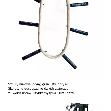
Sznury hukowe, płyny, granulaty, opryski.
Skuteczne odstraszanie dzikich zwierząt
z Twoich upraw. Szybka wysyłka. Hurt i detal.
www.deterren.pl • tel. +48 790 800 510.