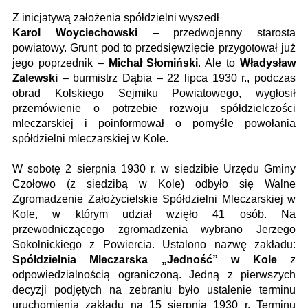
Z inicjatywą założenia spółdzielni wyszedł
Karol Woyciechowski
– przedwojenny starosta
powiatowy. Grunt pod to przedsięwzięcie przygotował już
jego poprzednik –
Michał Słomiński
. Ale to
Władysław
Zalewski
– burmistrz Dąbia – 22 lipca 1930 r., podczas
obrad Kolskiego Sejmiku Powiatowego, wygłosił
przemówienie o potrzebie rozwoju spółdzielczości
mleczarskiej i poinformował o pomyśle powołania
spółdzielni mleczarskiej w Kole.
W sobotę 2 sierpnia 1930 r. w siedzibie Urzędu Gminy
Czołowo (z siedzibą w Kole) odbyło się Walne
Zgromadzenie Założycielskie Spółdzielni Mleczarskiej w
Kole, w którym udział wzięło 41 osób. Na
przewodniczącego zgromadzenia wybrano Jerzego
Sokolnickiego z Powiercia. Ustalono nazwę zakładu:
Spółdzielnia Mleczarska „Jedność” w Kole
z
odpowiedzialnością ograniczoną. Jedną z pierwszych
decyzji podjętych na zebraniu było ustalenie terminu
uruchomienia zakładu na 15 sierpnia 1930 r. Terminu