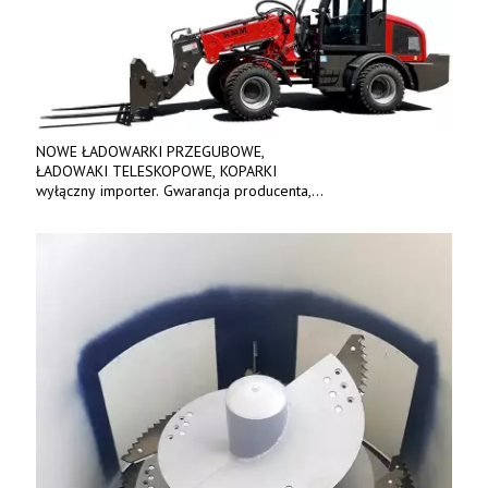
NOWE ŁADOWARKI PRZEGUBOWE,
ŁADOWAKI TELESKOPOWE, KOPARKI
wyłączny importer. Gwarancja producenta,
bogate wyposażenie, prosta konstrukcja.
Ceny od 69 000 zł netto wraz z osprzętem.
Tel: 509-365-675. www.kmm.info.pl