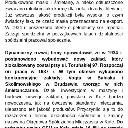
Produkowano masło i śmietanę, a mleko odtłuszczone
zwracano rolnikom jako karmę dla cieląt i trzody chlewnej.
Już wówczas jakość produkcji była wysoka, o czym
świadczy fakt, że część masła przeznaczano na eksport.
W 1934 r. poszerzono ofertę o pełnotłusty ser Imperial.
Zarząd spółdzielni w początkowych latach działalności
spółdzielni pracował społecznie.
Dynamiczny rozwój firmy spowodował, że w 1934 r.
postanowiono wybudować nowy zakład, który
zlokalizowany został przy ul. Toruńskiej 97. Rozpoczął
on pracę w 1937 r. W tym okresie wykupiono
konkurencyjne zakłady: Vogta w Babiaku i
Skolimowskiego w Brudzewie, tworząc w nich
śmietanczarnie
. Dzięki inwestycjom w maszyny i
budowie nowego zakładu, powstała w Kole bardzo
nowoczesna, jak na ówczesne standardy, mleczarnia,
ulepszono też jakość produktów. Przyczyniło się to do
rozszerzenia terenu działalności spółdzielni i zmiany
nazwy na Okręgowa Spółdzielnia Mleczarska w Kole.
Do