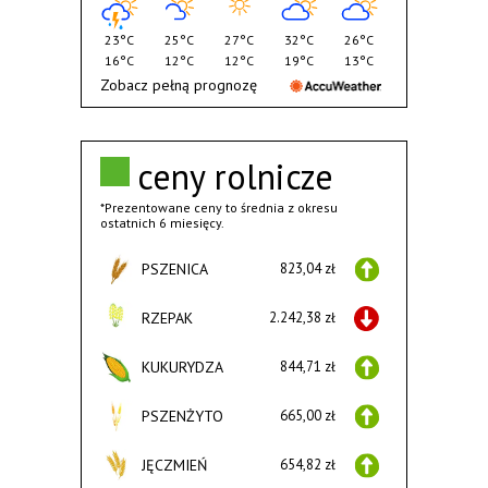
23°C
25°C
27°C
32°C
26°C
16°C
12°C
12°C
19°C
13°C
Zobacz pełną prognozę
ceny rolnicze
*Prezentowane ceny to średnia z okresu
ostatnich 6 miesięcy.
PSZENICA
823,04 zł
RZEPAK
2.242,38 zł
KUKURYDZA
844,71 zł
PSZENŻYTO
665,00 zł
JĘCZMIEŃ
654,82 zł