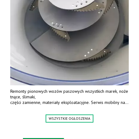
Remonty pionowych wozów paszowych wszystkich marek, noże
tnące, ślimaki,
części zamienne, materiały eksploatacyjne. Serwis mobilny na
terenie całej Polski.
Tel.: 61 285 38 61, 603 626 688.
WSZYSTKIE OGŁOSZENIA