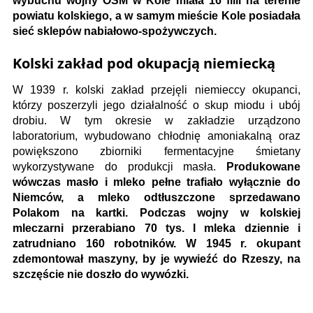
wybuchu wojny OSM w Kole miała 16 filii na terenie
powiatu kolskiego, a w samym mieście Kole posiadała
sieć sklepów nabiałowo-spożywczych.
Kolski zakład pod okupacją niemiecką
W 1939 r. kolski zakład przejęli niemieccy okupanci,
którzy poszerzyli jego działalność o skup miodu i ubój
drobiu. W tym okresie w zakładzie urządzono
laboratorium, wybudowano chłodnię amoniakalną oraz
powiększono zbiorniki fermentacyjne śmietany
wykorzystywane do produkcji masła.
Produkowane
wówczas masło i mleko pełne trafiało wyłącznie do
Niemców, a mleko odtłuszczone sprzedawano
Polakom na kartki. Podczas wojny w kolskiej
mleczarni przerabiano 70 tys. l mleka dziennie i
zatrudniano 160 robotników. W 1945 r. okupant
zdemontował maszyny, by je wywieźć do Rzeszy, na
szczęście nie doszło do wywózki.