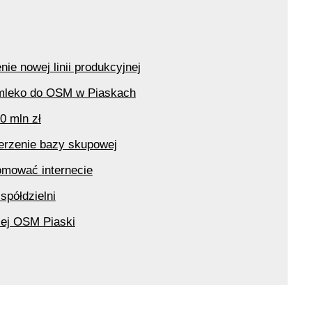
ie nowej linii produkcyjnej
 mleko do OSM w Piaskach
0 mln zł
erzenie bazy skupowej
omować internecie
spółdzielni
zej OSM Piaski