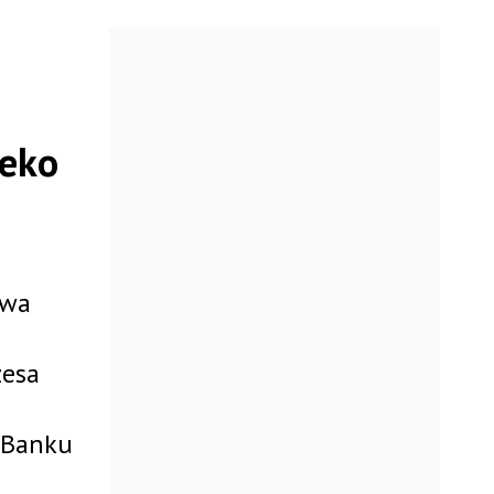
leko
owa
zesa
o Banku