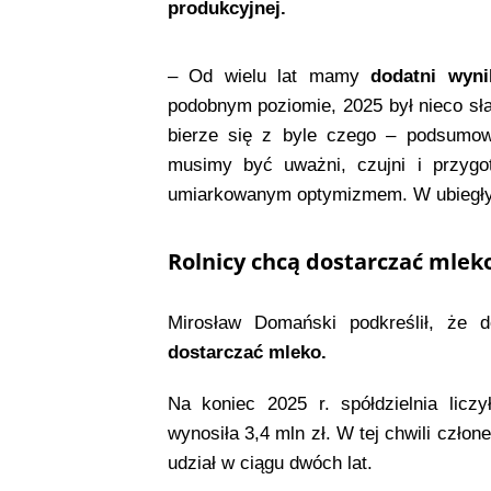
produkcyjnej.
– Od wielu lat mamy
dodatni wyn
podobnym poziomie, 2025 był nieco sła
bierze się z byle czego – podsumow
musimy być uważni, czujni i przygo
umiarkowanym optymizmem. W ubiegłym
Rolnicy chcą dostarczać mle
Mirosław Domański podkreślił, że d
dostarczać mleko.
Na koniec 2025 r. spółdzielnia licz
wynosiła 3,4 mln zł. W tej chwili człon
udział w ciągu dwóch lat.