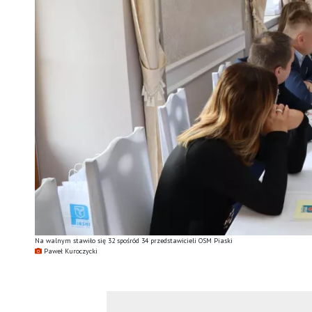
Na walnym stawiło się 32 spośród 34 przedstawicieli OSM Piaski
Paweł Kuroczycki