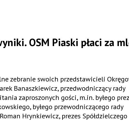
yniki. OSM Piaski płaci za m
lne zebranie swoich przedstawicieli Okręg
Marek Banaszkiewicz, przedwodniczący rady
itania zaproszonych gości, m.in. byłego pre
łkowskiego, byłego przewodniczącego rady
e Roman Hrynkiewicz, prezes Spółdzielczeg