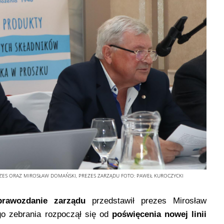
EZES ORAZ MIROSŁAW DOMAŃSKI, PREZES ZARZĄDU
FOTO:
PAWEŁ KUROCZYCKI
prawozdanie zarządu
przedstawił prezes Mirosław
go zebrania rozpoczął się od
poświęcenia nowej linii