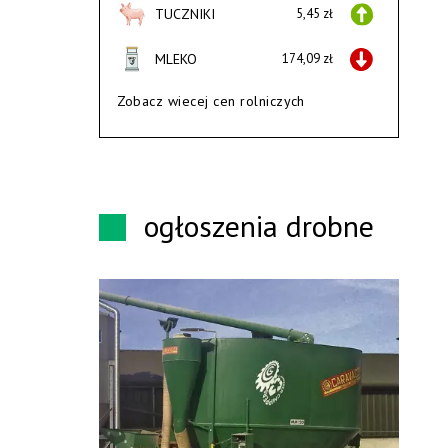
TUCZNIKI
5,45 zł
MLEKO
174,09 zł
Zobacz wiecej cen rolniczych
ogłoszenia drobne