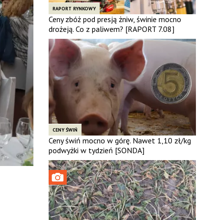
RAPORT RYNKOWY
Ceny zbóż pod presją żniw, świnie mocno
drożeją. Co z paliwem? [RAPORT 7.08]
CENY ŚWIŃ
Ceny świń mocno w górę. Nawet 1,10 zł/kg
podwyżki w tydzień [SONDA]