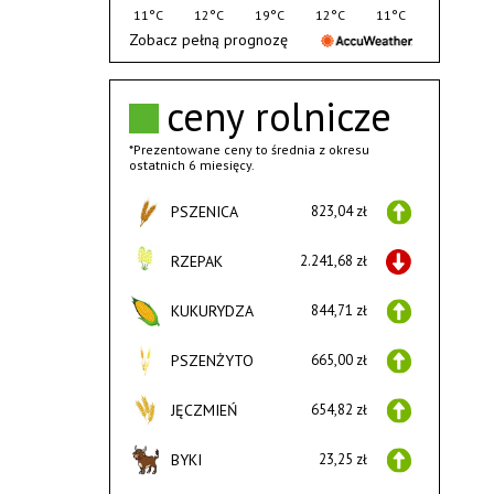
11°C
12°C
19°C
12°C
11°C
Zobacz pełną prognozę
ceny rolnicze
*Prezentowane ceny to średnia z okresu
ostatnich 6 miesięcy.
PSZENICA
823,04 zł
RZEPAK
2.241,68 zł
KUKURYDZA
844,71 zł
PSZENŻYTO
665,00 zł
JĘCZMIEŃ
654,82 zł
BYKI
23,25 zł