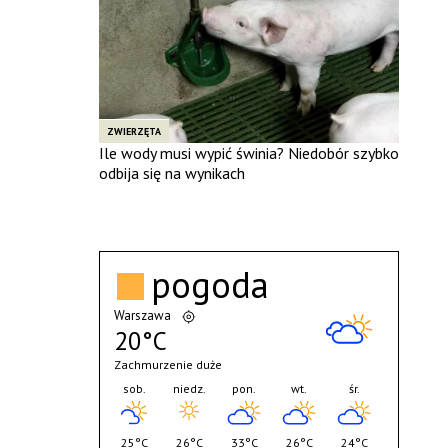
ZWIERZĘTA
Ile wody musi wypić świnia? Niedobór szybko
odbija się na wynikach
pogoda
Warszawa
20°C
Zachmurzenie duże
sob.
niedz.
pon.
wt.
śr.
25°C
26°C
33°C
26°C
24°C