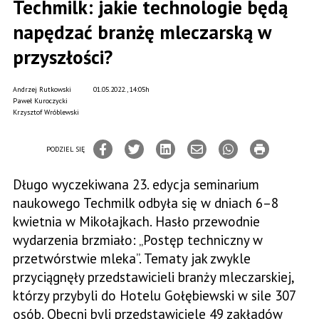
Techmilk: jakie technologie będą
napędzać branżę mleczarską w
przyszłości?
Andrzej Rutkowski
01.05.2022., 14:05h
Paweł Kuroczycki
Krzysztof Wróblewski
PODZIEL SIĘ
Długo wyczekiwana 23. edycja seminarium
naukowego Techmilk odbyła się w dniach 6–8
kwietnia w Mikołajkach. Hasło przewodnie
wydarzenia brzmiało: „Postęp techniczny w
przetwórstwie mleka”. Tematy jak zwykle
przyciągnęły przedstawicieli branży mleczarskiej,
którzy przybyli do Hotelu Gołębiewski w sile 307
osób. Obecni byli przedstawiciele 49 zakładów