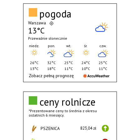
pogoda
Warszawa
13°C
Przeważnie słonecznie
niedz.
pon.
wt.
śr.
czw.
26°C
32°C
25°C
24°C
25°C
13°C
18°C
11°C
10°C
11°C
Zobacz pełną prognozę
ceny rolnicze
*Prezentowane ceny to średnia z okresu
ostatnich 6 miesięcy.
PSZENICA
823,04 zł