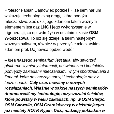
Profesor Fabian Dajnowiec podkreślił, że seminarium
wskazuje technologiczną drogę, którą podąża
mleczarstwo. Zaś dziś jego zdaniem takim ważnym
elementem jest gaz LNG i jego wykorzystanie w
trigeneracji, co np. wdrożyła w ostatnim czasie
OSM
Włoszczowa
. To już się dzieje, a takim następnym
ważnym paliwem, również w przemyśle mleczarskim,
zdaniem prof. Dajnowca będzie wodór.
–
Idea naszego seminarium jest taka, aby stworzyć
platformę wymiany informacji, doświadczeń i kontaktów
pomiędzy zakładami mleczarskimi, w tym spółdzielniami a
firmami, które dostarczają sprzęt i technologie oraz z
ludźmi nauki.
Cały czas mówimy o nowych
rozwiązaniach. Właśnie w trakcie naszych seminariów
dopracowaliśmy technologię oczyszczalni ścieków,
które powstały w wielu zakładach, np. w OSM Sierpc,
OSM Garwolin, OSM Czarnków czy w nieistniejącym
już niestety ROTR Rypin. Dużą nadzieję pokładam w