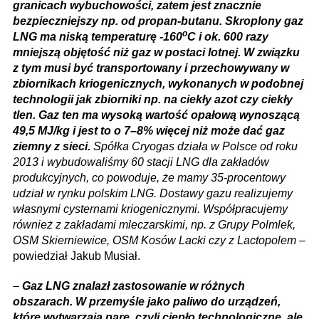
granicach wybuchowości, zatem jest znacznie
bezpieczniejszy np. od propan-butanu. Skroplony gaz
o
LNG ma niską temperaturę -160
C i ok. 600 razy
mniejszą objętość niż gaz w postaci lotnej. W związku
z tym musi być transportowany i przechowywany w
zbiornikach kriogenicznych, wykonanych w podobnej
technologii jak zbiorniki np. na ciekły azot czy ciekły
tlen. Gaz ten ma wysoką wartość opałową wynoszącą
49,5 MJ/kg i jest to o 7–8% więcej niż może dać gaz
ziemny z sieci.
Spółka Cryogas działa w Polsce od roku
2013 i wybudowaliśmy 60 stacji LNG dla zakładów
produkcyjnych, co powoduje, że mamy 35-procentowy
udział w rynku polskim LNG. Dostawy gazu realizujemy
własnymi cysternami kriogenicznymi. Współpracujemy
również z zakładami mleczarskimi, np. z Grupy Polmlek,
OSM Skierniewice, OSM Kosów Lacki czy z Lactopolem
–
powiedział Jakub Musiał.
–
Gaz LNG znalazł zastosowanie w różnych
obszarach. W przemyśle jako paliwo do urządzeń,
które wytwarzają parę, czyli ciepło technologiczne, ale