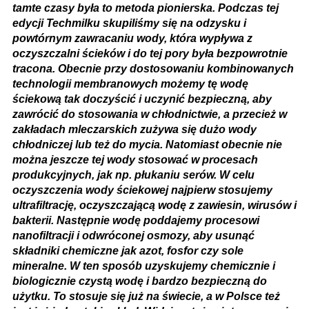
tamte czasy była to metoda pionierska. Podczas tej
edycji Techmilku skupiliśmy się na odzysku i
powtórnym zawracaniu wody, która wypływa z
oczyszczalni ścieków i do tej pory była bezpowrotnie
tracona. Obecnie przy dostosowaniu kombinowanych
technologii membranowych możemy tę wodę
ściekową tak doczyścić i uczynić bezpieczną, aby
zawrócić do stosowania w chłodnictwie, a przecież w
zakładach mleczarskich zużywa się dużo wody
chłodniczej lub też do mycia. Natomiast obecnie nie
można jeszcze tej wody stosować w procesach
produkcyjnych, jak np. płukaniu serów. W celu
oczyszczenia wody ściekowej najpierw stosujemy
ultrafiltrację, oczyszczającą wodę z zawiesin, wirusów i
bakterii. Następnie wodę poddajemy procesowi
nanofiltracji i odwróconej osmozy, aby usunąć
składniki chemiczne jak azot, fosfor czy sole
mineralne. W ten sposób uzyskujemy chemicznie i
biologicznie czystą wodę i bardzo bezpieczną do
użytku. To stosuje się już na świecie, a w Polsce też