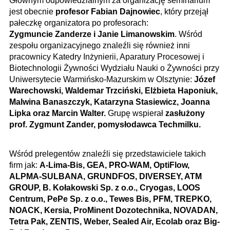
Głównym odpowiedzialnym za organizację seminarium
jest obecnie
profesor Fabian Dajnowiec
, który przejął
pałeczkę organizatora po profesorach:
Zygmuncie Zanderze i Janie Limanowskim
. Wśród
zespołu organizacyjnego znaleźli się również inni
pracownicy Katedry Inżynierii, Aparatury Procesowej i
Biotechnologii Żywności Wydziału Nauki o Żywności przy
Uniwersytecie Warmińsko-Mazurskim w Olsztynie:
Józef
Warechowski, Waldemar Trzciński, Elżbieta Haponiuk,
Malwina Banaszczyk, Katarzyna Stasiewicz, Joanna
Lipka oraz Marcin Walter.
Grupę wspierał
zasłużony
prof. Zygmunt Zander, pomysłodawca Techmilku.
Wśród prelegentów znaleźli się przedstawiciele takich
firm jak:
A-Lima-Bis, GEA, PRO-WAM, OptiFlow,
ALPMA-SULBANA, GRUNDFOS, DIVERSEY, ATM
GROUP, B. Kołakowski Sp. z o.o., Cryogas, LOOS
Centrum, PePe Sp. z o.o., Tewes Bis, PFM, TREPKO,
NOACK, Kersia, ProMinent Dozotechnika, NOVADAN,
Tetra Pak, ZENTIS, Weber, Sealed Air, Ecolab oraz Big-