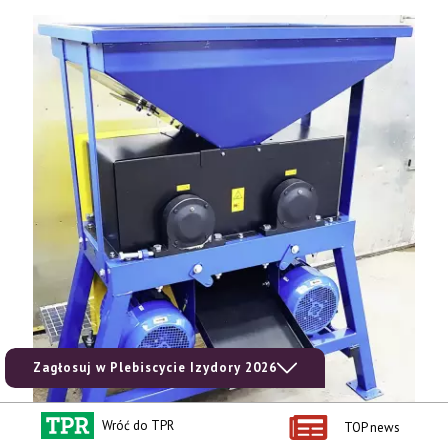
Tel. 606 211 056, 507 158 699.
Zagłosuj w Plebiscycie Izydory 2026
Wróć do TPR
TOP news