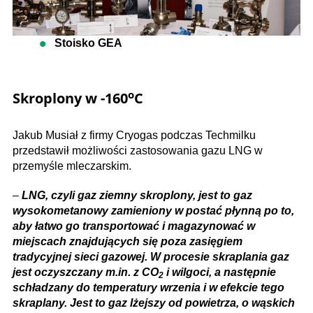
Stoisko GEA
o
Skroplony w -160
C
Jakub Musiał z firmy Cryogas podczas Techmilku
przedstawił możliwości zastosowania gazu LNG w
przemyśle mleczarskim.
–
LNG, czyli gaz ziemny skroplony, jest to gaz
wysokometanowy zamieniony w postać płynną po to,
aby łatwo go transportować i magazynować w
miejscach znajdujących się poza zasięgiem
tradycyjnej sieci gazowej. W procesie skraplania gaz
jest oczyszczany m.in. z CO
i wilgoci, a następnie
2
schładzany do temperatury wrzenia i w efekcie tego
skraplany. Jest to gaz lżejszy od powietrza, o wąskich