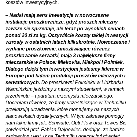
kosztów inwestycyjnych.
–
Nadal mają sens inwestycje w nowoczesne
instalacje proszkownicze, gdyż proszek mleczny
zawsze się sprzedaje, ale teraz po wysokich cenach
ponad 20 zł za kg. Oczywiście koszty takiej inwestycji
wzrosły w ostatnich latach kilkukrotnie. Nowoczesne i
wydajne proszkownie, umożliwiające również
proszkowanie serwatki, mają 3 największe firmy
mleczarskie w Polsce: Mlekovita, Mlekpol i Polmlek.
Dlatego dzięki tym inwestycjom jesteśmy liderem w
Europie pod kątem produkcji proszków mlecznych i
serwatkowych.
Do proszkowni Polmleku w Lidzbarku
Warmińskim jeździmy z naszymi studentami, w ramach
przedmiotu – aparatura przemysłu mleczarskiego.
Doceniam również, że firmy uczestniczące w Techmilku
przekazują urządzenia, które montujemy na naszych
stanowiskach dydaktycznych. W tym zakresie pomogły
nam takie firmy jak: Schwarte, Opti Flow oraz Tewes Bis –
powiedział prof. Fabian Dajnowiec, dodając, że bardzo
zadowolony jest, iż na Techmilku obecny był również