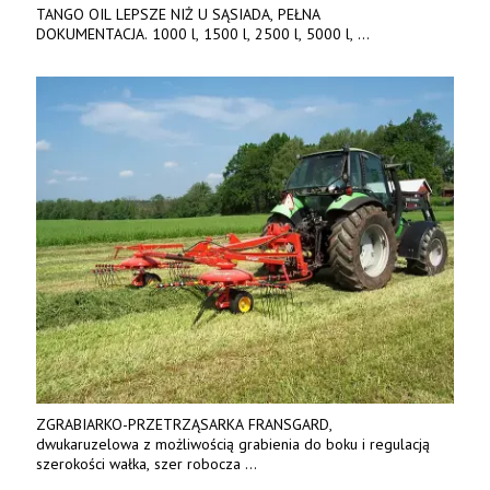
TANGO OIL LEPSZE NIŻ U SĄSIADA, PEŁNA
DOKUMENTACJA. 1000 l, 1500 l, 2500 l, 5000 l,
produkt polski. Dobra cena, szybkie terminy realizacji. Tel. 536
842 737, www.tango-oil.pl
ZGRABIARKO-PRZETRZĄSARKA FRANSGARD,
dwukaruzelowa z możliwością grabienia do boku i regulacją
szerokości wałka, szer robocza
do 6 m. Mocna konstrukcja. Karchex.