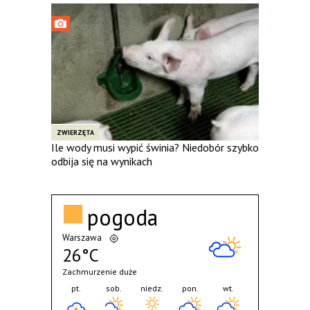
ZWIERZĘTA
Ile wody musi wypić świnia? Niedobór szybko
odbija się na wynikach
pogoda
Warszawa
26°C
Zachmurzenie duże
pt.
sob.
niedz.
pon.
wt.