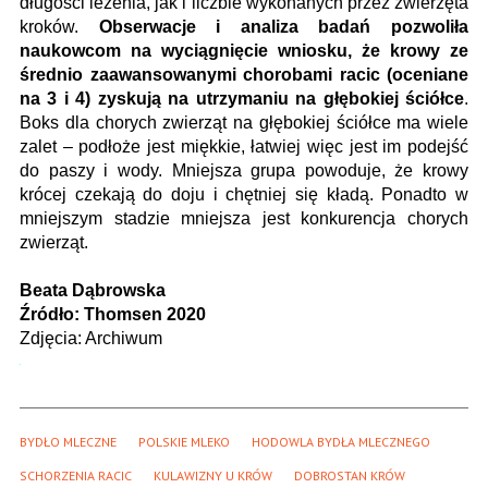
długości leżenia, jak i liczbie wykonanych przez zwierzęta
kroków.
Obserwacje i analiza badań pozwoliła
naukowcom na wyciągnięcie wniosku, że krowy ze
średnio zaawansowanymi chorobami racic (oceniane
na 3 i 4) zyskują na utrzymaniu na głębokiej ściółce
.
Boks dla chorych zwierząt na głębokiej ściółce ma wiele
zalet – podłoże jest miękkie, łatwiej więc jest im podejść
do paszy i wody. Mniejsza grupa powoduje, że krowy
krócej czekają do doju i chętniej się kładą. Ponadto w
mniejszym stadzie mniejsza jest konkurencja chorych
zwierząt.
Beata Dąbrowska
Źródło: Thomsen 2020
Zdjęcia: Archiwum
BYDŁO MLECZNE
POLSKIE MLEKO
HODOWLA BYDŁA MLECZNEGO
SCHORZENIA RACIC
KULAWIZNY U KRÓW
DOBROSTAN KRÓW