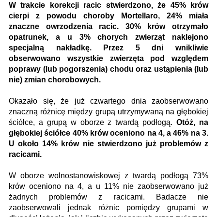
W trakcie korekcji racic stwierdzono, że 45% krów
cierpi z powodu choroby Mortellaro, 24% miała
znaczne owrzodzenia racic. 30% krów otrzymało
opatrunek, a u 3% chorych zwierząt naklejono
specjalną nakładkę. Przez 5 dni wnikliwie
obserwowano wszystkie zwierzęta pod względem
poprawy (lub pogorszenia) chodu oraz ustąpienia (lub
nie) zmian chorobowych.
Okazało się, że już czwartego dnia zaobserwowano
znaczną różnicę między grupą utrzymywaną na głębokiej
ściółce, a grupą w oborze z twardą podłogą.
Otóż, na
głębokiej ściółce 40% krów oceniono na 4, a 46% na 3.
U około 14% krów nie stwierdzono już problemów z
racicami.
W oborze wolnostanowiskowej z twardą podłogą 73%
krów oceniono na 4, a u 11% nie zaobserwowano już
żadnych problemów z racicami. Badacze nie
zaobserwowali jednak różnic pomiędzy grupami w