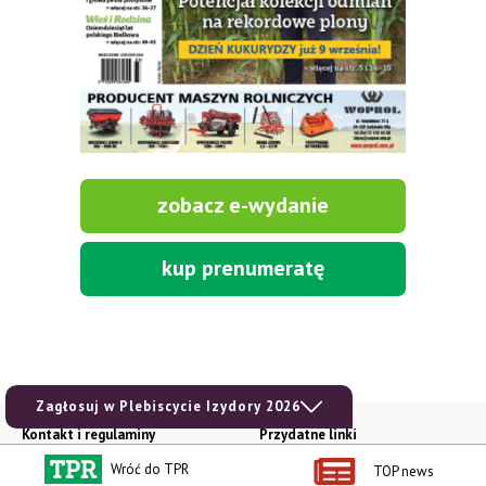
zobacz e-wydanie
kup prenumeratę
Zagłosuj w Plebiscycie Izydory 2026
Kontakt i regulaminy
Przydatne linki
Kontakt
Ceny rolnicze
Wróć do TPR
TOP news