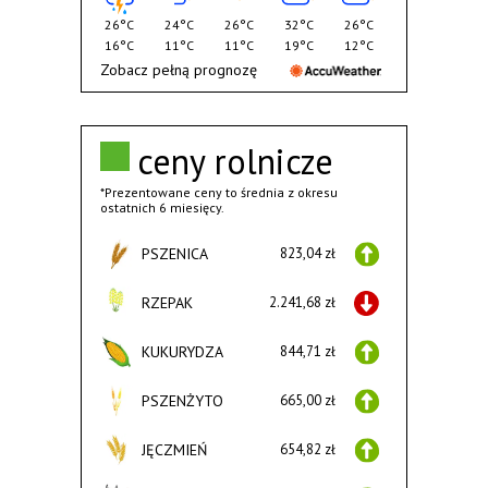
26°C
24°C
26°C
32°C
26°C
16°C
11°C
11°C
19°C
12°C
Zobacz pełną prognozę
ceny rolnicze
*Prezentowane ceny to średnia z okresu
ostatnich 6 miesięcy.
PSZENICA
823,04 zł
RZEPAK
2.241,68 zł
KUKURYDZA
844,71 zł
PSZENŻYTO
665,00 zł
JĘCZMIEŃ
654,82 zł