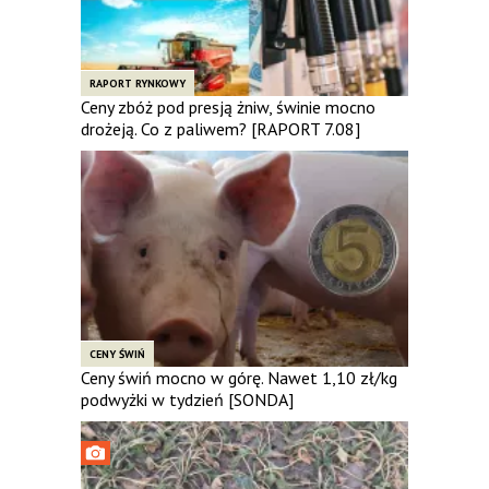
RAPORT RYNKOWY
Ceny zbóż pod presją żniw, świnie mocno
drożeją. Co z paliwem? [RAPORT 7.08]
CENY ŚWIŃ
Ceny świń mocno w górę. Nawet 1,10 zł/kg
podwyżki w tydzień [SONDA]