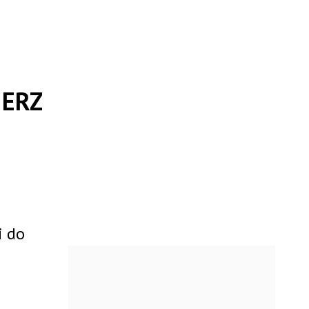
IERZ
i do