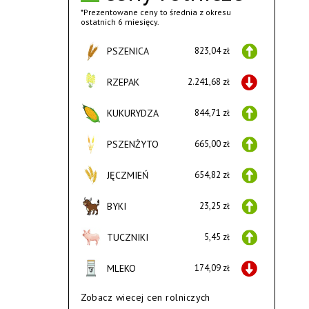
*Prezentowane ceny to średnia z okresu
ostatnich 6 miesięcy.
PSZENICA
823,04 zł
RZEPAK
2.241,68 zł
KUKURYDZA
844,71 zł
PSZENŻYTO
665,00 zł
JĘCZMIEŃ
654,82 zł
BYKI
23,25 zł
TUCZNIKI
5,45 zł
MLEKO
174,09 zł
Zobacz wiecej cen rolniczych