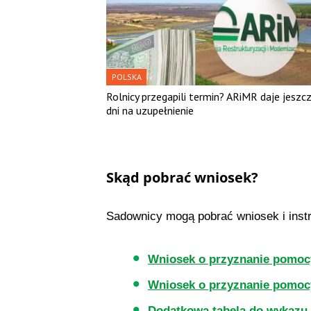
POLSKA
Rolnicy przegapili termin? ARiMR daje jeszc
dni na uzupełnienie
Skąd pobrać wniosek?
Sadownicy mogą pobrać wniosek i instru
Wniosek o przyznanie pomocy
Wniosek o przyznanie pomocy
Dodatkowa tabela do wykazu