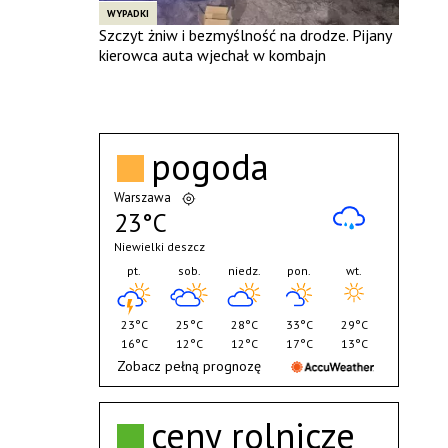
WYPADKI
Szczyt żniw i bezmyślność na drodze. Pijany
kierowca auta wjechał w kombajn
pogoda
Warszawa
23°C
Niewielki deszcz
pt.
sob.
niedz.
pon.
wt.
23°C
25°C
28°C
33°C
29°C
16°C
12°C
12°C
17°C
13°C
Zobacz pełną prognozę
ceny rolnicze