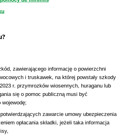
ku
?​
zkód, zawierającego informację o powierzchni
ocowych i truskawek, na której powstały szkody
023 r. przymrozków wiosennych, huraganu lub
gania się o pomoc publiczną musi być
o wojewodę;
 potwierdzających zawarcie umowy ubezpieczenia
eniem opłacania składki, jeżeli taka informacja
isy,