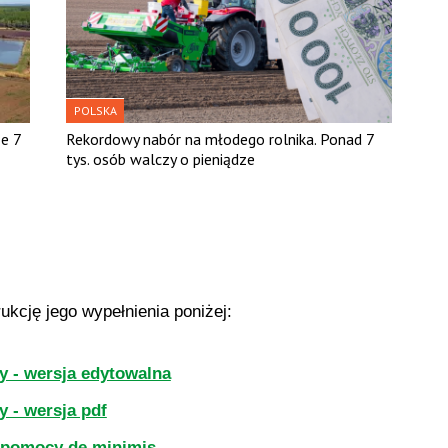
POLSKA
ze 7
Rekordowy nabór na młodego rolnika. Ponad 7
tys. osób walczy o pieniądze
kcję jego wypełnienia poniżej:
 - wersja edytowalna
 - wersja pdf
 pomocy de minimis