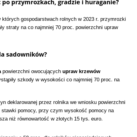
 po przymrozkach, gradzie i huraganie?
w których gospodarstwach rolnych w 2023 r. przymrozki
y straty na co najmniej 70 proc. powierzchni upraw
dla sadowników?
a
powierzchni owocujących
upraw krzewów
ystąpiły szkody w wysokości co najmniej 70 proc. na
yn deklarowanej przez rolnika we wniosku powierzchni
raz stawki pomocy, przy czym wysokość pomocy na
za niż równowartość w złotych 15 tys. euro.