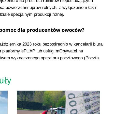
szeniu o 50 proc. dla rolników nieposiadających
oc. powierzchni upraw rolnych, z wyłączeniem łąk i
ziale specjalnym produkcji rolnej.
 o pomoc dla producentów owoców?
ździernika 2023 roku bezpośrednio w kancelarii biura
 platformy ePUAP lub usługi mObywatel na
nictwem wyznaczonego operatora pocztowego (Poczta
uły