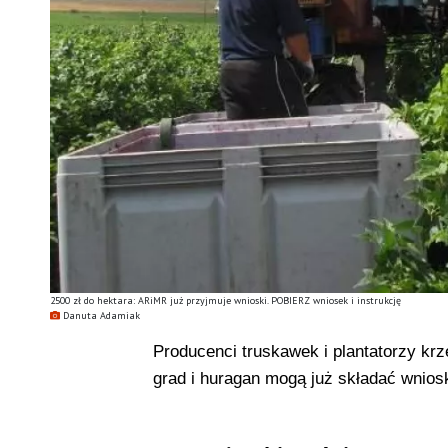
2500 zł do hektara: ARiMR już przyjmuje wnioski. POBIERZ wniosek i instrukcję
Danuta Adamiak
Producenci truskawek i plantatorzy k
grad i huragan mogą już składać wnios