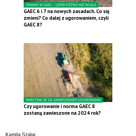
ZMIANY W GAEC – LEPIEJ PÓŹNO NIŻ WCALE
GAEC 6 i 7 na nowych zasadach. Co się
zmieni? Co dalej z ugorowaniem, czyli
GAEC 8?
PAŃSTWA UE ZA ZAWIESZENIEM UGOROWANIA
Czy ugorowanie i norma GAEC 8
zostaną zawieszone na 2024 rok?
Kamila Szałaj