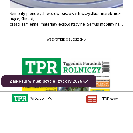
Remonty pionowych wozów paszowych wszystkich marek, noże
tnące, ślimaki,
części zamienne, materiały eksploatacyjne. Serwis mobilny na
terenie całej Polski.
Tel.: 61 285 38 61, 603 626 688.
WSZYSTKIE OGŁOSZENIA
Zagłosuj w Plebiscycie Izydory 2026
Wróć do TPR
TOP news