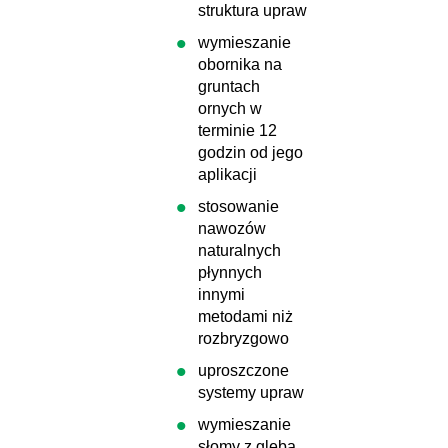
struktura upraw
wymieszanie
obornika na
gruntach
ornych w
terminie 12
godzin od jego
aplikacji
stosowanie
nawozów
naturalnych
płynnych
innymi
metodami niż
rozbryzgowo
uproszczone
systemy upraw
wymieszanie
słomy z glebą