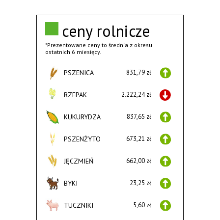
ceny rolnicze
*Prezentowane ceny to średnia z okresu
ostatnich 6 miesięcy.
PSZENICA
831,79 zł
RZEPAK
2.222,24 zł
KUKURYDZA
837,65 zł
PSZENŻYTO
673,21 zł
JĘCZMIEŃ
662,00 zł
BYKI
23,25 zł
TUCZNIKI
5,60 zł