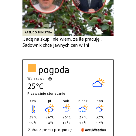
APEL DO MINISTRA
„Jadę na skup i nie wiem, za ile pracuję”.
Sadownik chce jawnych cen wiśni
pogoda
Warszawa
25°C
Przeważnie słonecznie
czw.
pt.
sob.
niedz.
pon.
39°C
26°C
26°C
27°C
32°C
19°C
14°C
11°C
12°C
17°C
Zobacz pełną prognozę