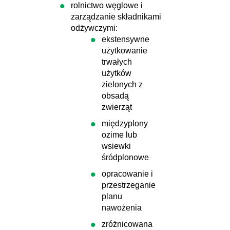
rolnictwo węglowe i
zarządzanie składnikami
odżywczymi:
ekstensywne
użytkowanie
trwałych
użytków
zielonych z
obsadą
zwierząt
międzyplony
ozime lub
wsiewki
śródplonowe
opracowanie i
przestrzeganie
planu
nawożenia
zróżnicowana