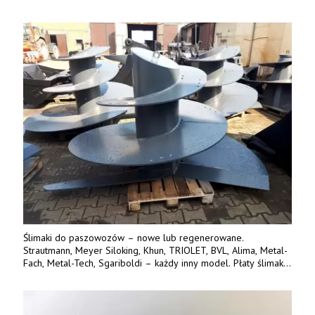
produkt polski. Dobra cena, szybkie terminy realizacji. Tel. 536
842 737, www.tango-oil.pl
Ślimaki do paszowozów – nowe lub regenerowane.
Strautmann, Meyer Siloking, Khun, TRIOLET, BVL, Alima, Metal-
Fach, Metal-Tech, Sgariboldi – każdy inny model. Płaty ślimaka
wykonane z blachy o podwyższonej wytrzymałości na ścieranie
– 15 lub 18 mm. Możliwa wymiana i dowóz na miejsce – cała
Polska. Tel. 609 144 596.