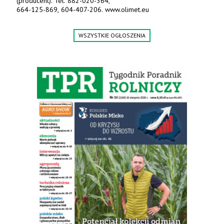
(producent). Tel. 882-020-364,
664-125-869, 604-407-206. www.olimet.eu
WSZYSTKIE OGŁOSZENIA