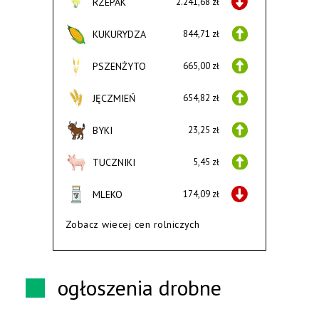
RZEPAK
2.241,68 zł
KUKURYDZA
844,71 zł
PSZENŻYTO
665,00 zł
JĘCZMIEŃ
654,82 zł
BYKI
23,25 zł
TUCZNIKI
5,45 zł
MLEKO
174,09 zł
Zobacz wiecej cen rolniczych
ogłoszenia drobne