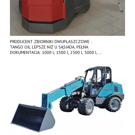
PRODUCENT ZBIORNIKI DWUPŁASZCZOWE -
TANGO OIL LEPSZE NIŻ U SĄSIADA, PEŁNA
DOKUMENTACJA. 1000 l, 1500 l, 2500 l, 5000 l,
produkt polski. Dobra cena, szybkie terminy realizacji. Tel. 536
842 737, www.tango-oil.pl