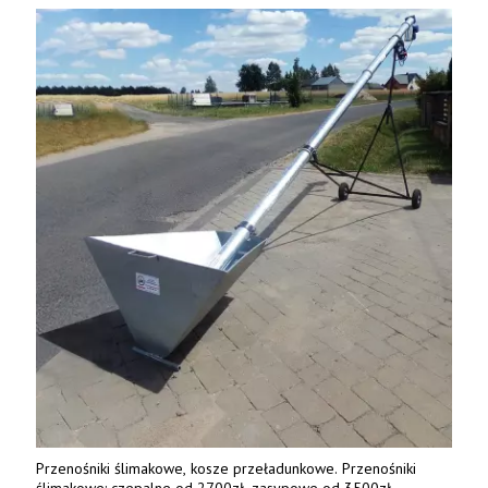
Przenośniki ślimakowe, kosze przeładunkowe. Przenośniki
ślimakowe: czepalne od 2700zł, zasypowe od 3500zł,