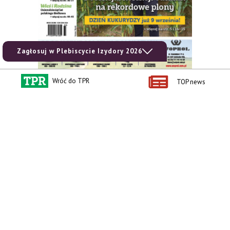
Zagłosuj w Plebiscycie Izydory 2026
Wróć do TPR
TOP news
zobacz e-wydanie
kup prenumeratę
Kontakt i regulaminy
Przydatne linki
Kontakt
Ceny rolnicze