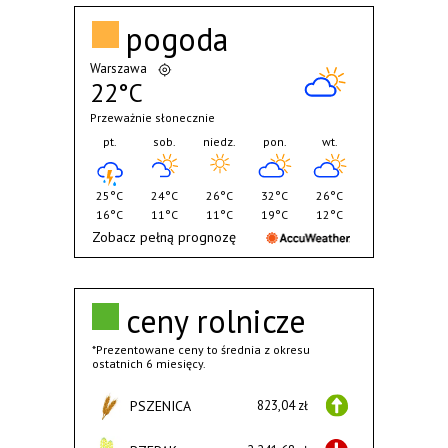
pogoda
Warszawa
22°C
Przeważnie słonecznie
pt.
sob.
niedz.
pon.
wt.
25°C
24°C
26°C
32°C
26°C
16°C
11°C
11°C
19°C
12°C
Zobacz pełną prognozę
ceny rolnicze
*Prezentowane ceny to średnia z okresu
ostatnich 6 miesięcy.
PSZENICA
823,04 zł