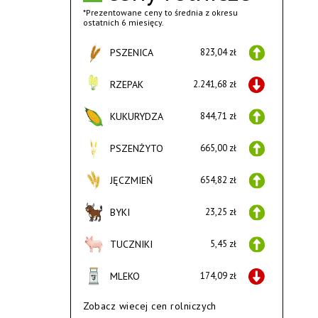
*Prezentowane ceny to średnia z okresu
ostatnich 6 miesięcy.
PSZENICA
823,04 zł
RZEPAK
2.241,68 zł
KUKURYDZA
844,71 zł
PSZENŻYTO
665,00 zł
JĘCZMIEŃ
654,82 zł
BYKI
23,25 zł
TUCZNIKI
5,45 zł
MLEKO
174,09 zł
Zobacz wiecej cen rolniczych