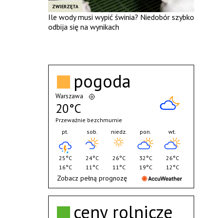
ZWIERZĘTA
Ile wody musi wypić świnia? Niedobór szybko
odbija się na wynikach
pogoda
Warszawa
20°C
Przeważnie bezchmurnie
pt.
sob.
niedz.
pon.
wt.
25°C
24°C
26°C
32°C
26°C
16°C
11°C
11°C
19°C
12°C
Zobacz pełną prognozę
ceny rolnicze