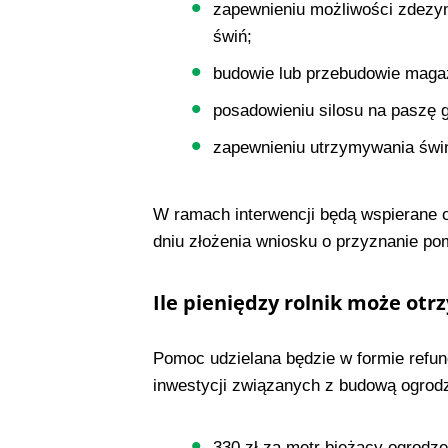
zapewnieniu możliwości zdezyn
świń;
budowie lub przebudowie maga
posadowieniu silosu na paszę 
zapewnieniu utrzymywania świń
W ramach interwencji będą wspierane op
dniu złożenia wniosku o przyznanie po
Ile pieniędzy rolnik może ot
Pomoc udzielana będzie w formie refun
inwestycji związanych z budową ogrod
330 zł za metr bieżący ogrodze