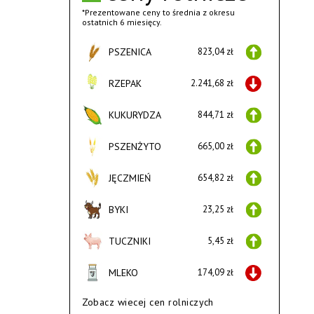
*Prezentowane ceny to średnia z okresu
ostatnich 6 miesięcy.
PSZENICA
823,04 zł
RZEPAK
2.241,68 zł
KUKURYDZA
844,71 zł
PSZENŻYTO
665,00 zł
JĘCZMIEŃ
654,82 zł
BYKI
23,25 zł
TUCZNIKI
5,45 zł
MLEKO
174,09 zł
Zobacz wiecej cen rolniczych