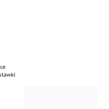
ące
 stawki