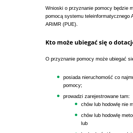
Wnioski o przyznanie pomocy będzie m
pomocą systemu teleinformatycznego A
ARiMR (PUE).
Kto może ubiegać się o dotac
O przyznanie pomocy może ubiegać się r
posiada nieruchomość co najmn
pomocy;
prowadzi zarejestrowane tam:
chów lub hodowlę nie m
chów lub hodowlę metod
lub