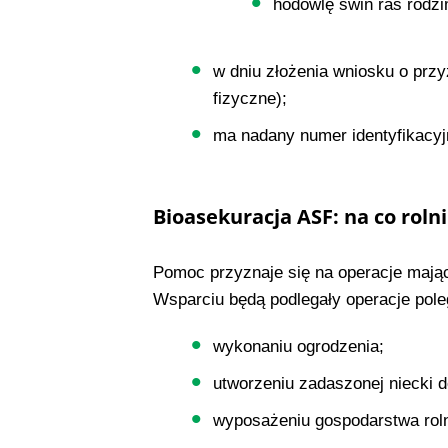
hodowlę świń ras rodzi
w dniu złożenia wniosku o prz
fizyczne);
ma nadany numer identyfikacyj
Bioasekuracja ASF: na co rol
Pomoc przyznaje się na operacje mając
Wsparciu będą podlegały operacje pole
wykonaniu ogrodzenia;
utworzeniu zadaszonej niecki d
wyposażeniu gospodarstwa roln