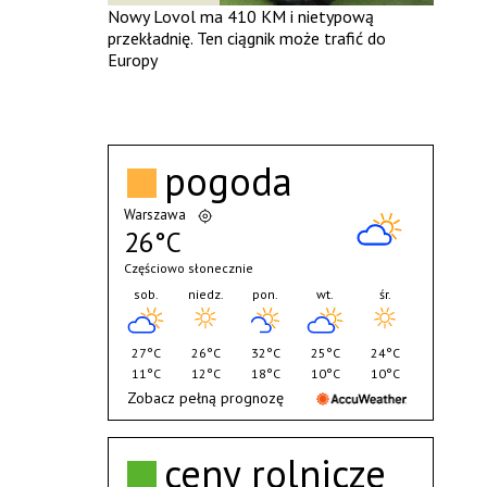
Nowy Lovol ma 410 KM i nietypową
przekładnię. Ten ciągnik może trafić do
Europy
pogoda
Warszawa
26°C
Częściowo słonecznie
sob.
niedz.
pon.
wt.
śr.
27°C
26°C
32°C
25°C
24°C
11°C
12°C
18°C
10°C
10°C
Zobacz pełną prognozę
ceny rolnicze