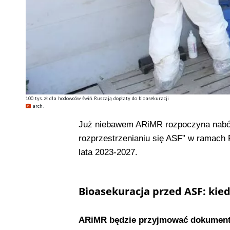
100 tys. zł dla hodowców świń. Ruszają dopłaty do bioasekuracji
arch.
Już niebawem ARiMR rozpoczyna nabór
rozprzestrzenianiu się ASF” w ramach P
lata 2023-2027.
Bioasekuracja przed ASF: kied
ARiMR będzie przyjmować dokumenty 