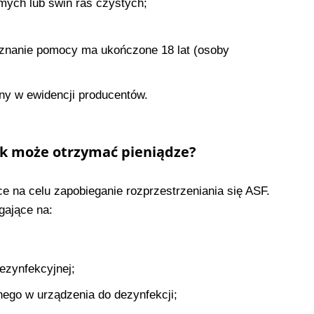
mych lub świń ras czystych;
yznanie pomocy ma ukończone 18 lat (osoby
ny w ewidencji producentów.
nik może otrzymać pieniądze?
e na celu zapobieganie rozprzestrzeniania się ASF.
gające na:
ezynfekcyjnej;
ego w urządzenia do dezynfekcji;