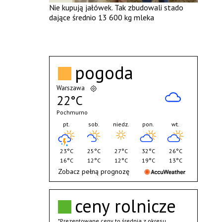
Nie kupują jałówek. Tak zbudowali stado
dające średnio 13 600 kg mleka
pogoda
Warszawa
22°C
Pochmurno
pt.
sob.
niedz.
pon.
wt.
23°C
25°C
27°C
32°C
26°C
16°C
12°C
12°C
19°C
13°C
Zobacz pełną prognozę
ceny rolnicze
*Prezentowane ceny to średnia z okresu