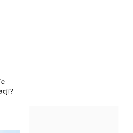
ie
acji?