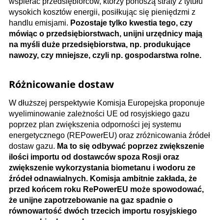
wspierać przedsiębiorców, którzy ponoszą straty z tytułu
wysokich kosztów energii, posiłkując się pieniędzmi z
handlu emisjami.
Pozostaje tylko kwestia tego, czy
mówiąc o przedsiębiorstwach, unijni urzędnicy mają
na myśli duże przedsiębiorstwa, np. produkujące
nawozy, czy mniejsze, czyli np. gospodarstwa rolne.
Różnicowanie dostaw
W dłuższej perspektywie Komisja Europejska proponuje
wyeliminowanie zależności UE od rosyjskiego gazu
poprzez plan zwiększenia odporności jej systemu
energetycznego (REPowerEU) oraz zróżnicowania źródeł
dostaw gazu.
Ma to się odbywać poprzez zwiększenie
ilości importu od dostawców spoza Rosji oraz
zwiększenie wykorzystania biometanu i wodoru ze
źródeł odnawialnych. Komisja ambitnie zakłada, że
przed końcem roku RePowerEU może spowodować,
że unijne zapotrzebowanie na gaz spadnie o
równowartość dwóch trzecich importu rosyjskiego