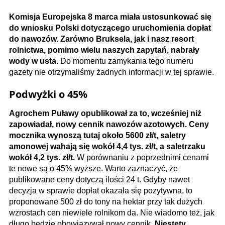
Komisja Europejska 8 marca miała ustosunkować się
do wniosku Polski dotyczącego uruchomienia dopłat
do nawozów. Zarówno Bruksela, jak i nasz resort
rolnictwa, pomimo wielu naszych zapytań, nabrały
wody w usta.
Do momentu zamykania tego numeru
gazety nie otrzymaliśmy żadnych informacji w tej sprawie.
Podwyżki o 45%
Agrochem Puławy opublikował za to, wcześniej niż
zapowiadał, nowy cennik nawozów azotowych. Ceny
mocznika wynoszą tutaj około 5600 zł/t, saletry
amonowej wahają się wokół 4,4 tys. zł/t, a saletrzaku
wokół 4,2 tys. zł/t.
W porównaniu z poprzednimi cenami
te nowe są o 45% wyższe. Warto zaznaczyć, że
publikowane ceny dotyczą ilości 24 t. Gdyby nawet
decyzja w sprawie dopłat okazała się pozytywna, to
proponowane 500 zł do tony na hektar przy tak dużych
wzrostach cen niewiele rolnikom da. Nie wiadomo też, jak
długo będzie obowiązywał nowy cennik.
Niestety,