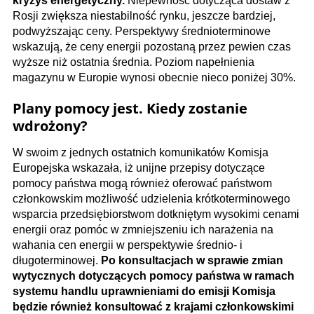
kryzys energetyczny.
Niepewność dotycząca dostaw z
Rosji zwiększa niestabilność rynku, jeszcze bardziej,
podwyższając ceny. Perspektywy średnioterminowe
wskazują, że ceny energii pozostaną przez pewien czas
wyższe niż ostatnia średnia. Poziom napełnienia
magazynu w Europie wynosi obecnie nieco poniżej 30%.
Plany pomocy jest. Kiedy zostanie
wdrożony?
W swoim z jednych ostatnich komunikatów Komisja
Europejska wskazała, iż unijne przepisy dotyczące
pomocy państwa mogą również oferować państwom
członkowskim możliwość udzielenia krótkoterminowego
wsparcia przedsiębiorstwom dotkniętym wysokimi cenami
energii oraz pomóc w zmniejszeniu ich narażenia na
wahania cen energii w perspektywie średnio- i
długoterminowej.
Po konsultacjach w sprawie zmian
wytycznych dotyczących pomocy państwa w ramach
systemu handlu uprawnieniami do emisji Komisja
będzie również konsultować z krajami członkowskimi