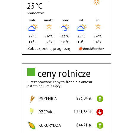
25°C
Słonecznie
sob.
niedz.
pon.
wt.
śr.
27°C
26°C
32°C
25°C
24°C
11°C
12°C
18°C
10°C
10°C
Zobacz pełną prognozę
ceny rolnicze
*Prezentowane ceny to średnia z okresu
ostatnich 6 miesięcy.
PSZENICA
823,04 zł
RZEPAK
2.241,68 zł
KUKURYDZA
844,71 zł