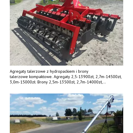
Agregaty talerzowe z hydropackiem i brony
talerzowe kompaktowe. Agregaty 2,5-13900zł, 2,7m-14500zł,
3,0m-15000zł. Brony 2,5m-13500zł, 2,7m-14000zł,
3,0m-14800zł. Tel. 500 800 106, www.agrieko.pl