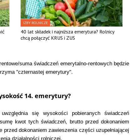
IZBY ROLNICZE
ić
40 lat składek i najniższa emerytura? Rolnicy
chcą połączyć KRUS i ZUS
-rentowe/suma świadczeń emerytalno-rentowych będzie
trzyma "czternastej emerytury".
wysokość 14. emerytury?
 uwzględnia się wysokości pobieranych świadczeń
 sumę kwot tych świadczeń, brutto przed dokonaniem
kże przed dokonaniem zawieszenia części uzupełniającej
ia działalności rolniczej.