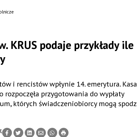
olnicze
w. KRUS podaje przykłady ile
zy
ów i rencistów wpłynie 14. emerytura. Kasa
o rozpoczęła przygotowania do wypłaty
 sum, których świadczeniobiorcy mogą spod
Ę