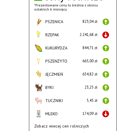
*Prezentowane ceny to średnia z okresu
ostatnich 6 miesięcy.
PSZENICA
823,04 zł
RZEPAK
2.241,68 zł
KUKURYDZA
844,71 zł
PSZENŻYTO
665,00 zł
JĘCZMIEŃ
654,82 zł
BYKI
23,25 zł
TUCZNIKI
5,45 zł
MLEKO
174,09 zł
Zobacz wiecej cen rolniczych