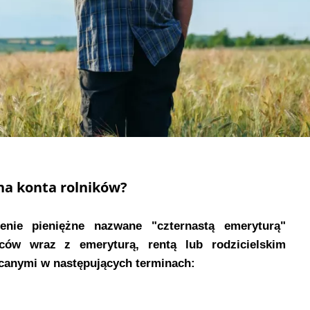
na konta rolników?
nie pieniężne nazwane "czternastą emeryturą"
ców wraz z emeryturą, rentą lub rodzicielskim
canymi w następujących terminach: