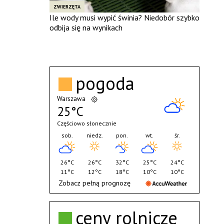
ZWIERZĘTA
Ile wody musi wypić świnia? Niedobór szybko
odbija się na wynikach
pogoda
Warszawa
25°C
Częściowo słonecznie
sob.
niedz.
pon.
wt.
śr.
26°C
26°C
32°C
25°C
24°C
11°C
12°C
18°C
10°C
10°C
Zobacz pełną prognozę
ceny rolnicze