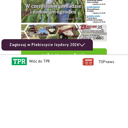
Zagłosuj w Plebiscycie Izydory 2026
zobacz e-wydanie
Wróć do TPR
TOP news
kup prenumeratę
Kontakt i regulaminy
Przydatne linki
Kontakt
Ceny rolnicze