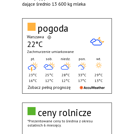
dające średnio 13 600 kg mleka
pogoda
Warszawa
22°C
Zachmurzenie umiarkowane
pt.
sob.
niedz.
pon.
wt.
23°C
25°C
28°C
33°C
29°C
16°C
12°C
12°C
17°C
13°C
Zobacz pełną prognozę
ceny rolnicze
*Prezentowane ceny to średnia z okresu
ostatnich 6 miesięcy.