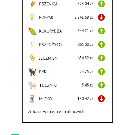
PSZENICA
823,04 zł
RZEPAK
2.241,68 zł
KUKURYDZA
844,71 zł
PSZENŻYTO
665,00 zł
JĘCZMIEŃ
654,82 zł
BYKI
23,25 zł
TUCZNIKI
5,45 zł
MLEKO
180,42 zł
Zobacz wiecej cen rolniczych