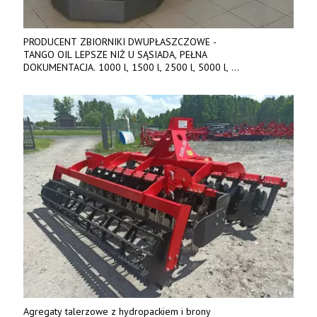
PRODUCENT ZBIORNIKI DWUPŁASZCZOWE -
TANGO OIL LEPSZE NIŻ U SĄSIADA, PEŁNA
DOKUMENTACJA. 1000 l, 1500 l, 2500 l, 5000 l,
produkt polski. Dobra cena, szybkie terminy realizacji. Tel. 536
842 737, www.tango-oil.pl
Agregaty talerzowe z hydropackiem i brony