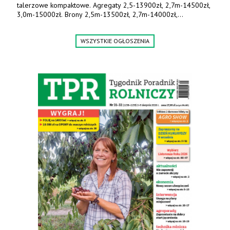
talerzowe kompaktowe. Agregaty 2,5-13900zł, 2,7m-14500zł,
3,0m-15000zł. Brony 2,5m-13500zł, 2,7m-14000zł,
3,0m-14800zł. Tel. 500 800 106, www.agrieko.pl
WSZYSTKIE OGŁOSZENIA