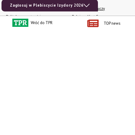
Kontakt
Ceny rolnicze
Zagłosuj w Plebiscycie Izydory 2026
Reklama
Newsletter rolniczy
Polityka prywatności
Rolniczy Alert Cenowy
Wróć do TPR
TOP news
Regulamin
Pogoda
RODO
Ogłoszenia drobne
Konkursy TPR
e-Wydania TPR
Kącik Samotnych Serc
Porgram TV
agrarsklep.pl
RSS
Produkty dla Ciebie
Kategorie
Zamów prenumeratę TPR
Wiadomości
Kup Tygodnik
Rynki
Album 40 lat na biegu.
Pieniądze
Niezawodne maszyny polskiej
Prawo
wsi