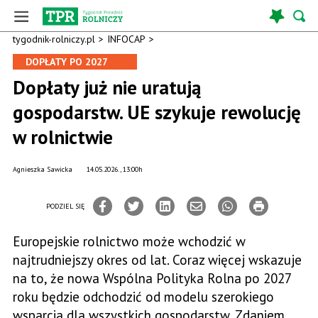
tygodnik-rolniczy.pl
>
INFOCAP
>
DOPŁATY PO 2027
Dopłaty już nie uratują
gospodarstw. UE szykuje rewolucję
w rolnictwie
Agnieszka Sawicka
14.05.2026., 13:00h
PODZIEL SIĘ
Europejskie rolnictwo może wchodzić w
najtrudniejszy okres od lat. Coraz więcej wskazuje
na to, że nowa Wspólna Polityka Rolna po 2027
roku będzie odchodzić od modelu szerokiego
wsparcia dla wszystkich gospodarstw. Zdaniem