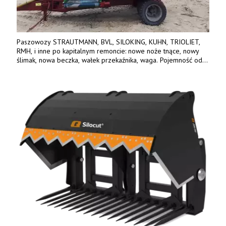
Paszowozy STRAUTMANN, BVL, SILOKING, KUHN, TRIOLIET,
RMH, i inne po kapitalnym remoncie: nowe noże tnące, nowy
ślimak, nowa beczka, wałek przekaźnika, waga. Pojemność od
5m3 - 40m3. Cena od 32 tys. Wozy sprowadzone z Niemiec.
Jesteśmy także producentem nowych paszowozów AKSA, woj.
wielkopolskie, koło Konina. Kontakt: 607 405 691.