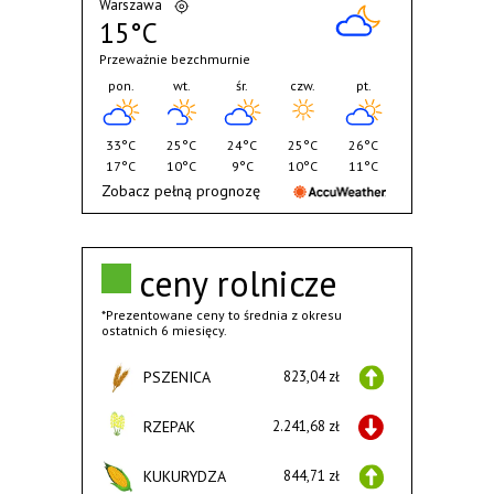
Warszawa
15°C
Przeważnie bezchmurnie
pon.
wt.
śr.
czw.
pt.
33°C
25°C
24°C
25°C
26°C
17°C
10°C
9°C
10°C
11°C
Zobacz pełną prognozę
ceny rolnicze
*Prezentowane ceny to średnia z okresu
ostatnich 6 miesięcy.
PSZENICA
823,04 zł
RZEPAK
2.241,68 zł
KUKURYDZA
844,71 zł