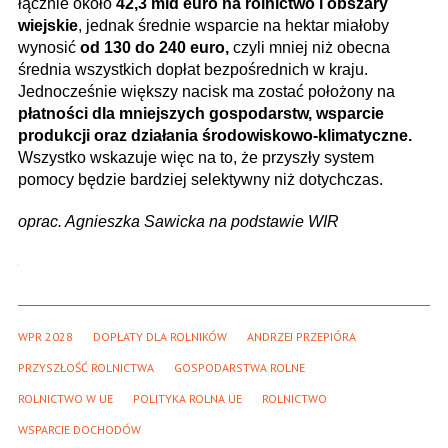
łącznie około
42,3 mld euro na rolnictwo i obszary
wiejskie
, jednak średnie wsparcie na hektar miałoby
wynosić
od 130 do 240 euro,
czyli mniej niż obecna
średnia wszystkich dopłat bezpośrednich w kraju.
Jednocześnie większy nacisk ma zostać położony na
płatności dla mniejszych gospodarstw, wsparcie
produkcji oraz działania środowiskowo-klimatyczne.
Wszystko wskazuje więc na to, że przyszły system
pomocy będzie bardziej selektywny niż dotychczas.
oprac. Agnieszka Sawicka na podstawie WIR
WPR 2028
DOPŁATY DLA ROLNIKÓW
ANDRZEJ PRZEPIÓRA
PRZYSZŁOŚĆ ROLNICTWA
GOSPODARSTWA ROLNE
ROLNICTWO W UE
POLITYKA ROLNA UE
ROLNICTWO
WSPARCIE DOCHODÓW