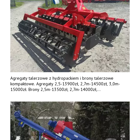
Agregaty talerzowe z hydropackiem i brony talerzowe
kompaktowe. Agregaty 2,5-13900zł, 2,7m-14500zł, 3,0m-
15000zł. Brony 2,5m-13500zł, 2,7m-14000zł,
3,0m-14800zł. Tel. 500 800 106, www.agrieko.pl