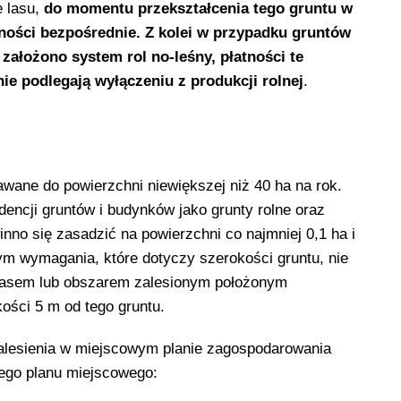
e lasu,
do momentu przekształcenia tego gruntu w
tności bezpośrednie. Z kolei w przypadku gruntów
założono system rol no-leśny, płatności te
nie podlegają wyłączeniu z produkcji rolnej
.
awane do powierzchni niewiększej niż 40 ha na rok.
encji gruntów i budynków jako grunty rolne oraz
inno się zasadzić na powierzchni co najmniej 0,1 ha i
ym wymagania, które dotyczy szerokości gruntu, nie
 z lasem lub obszarem zalesionym położonym
ości 5 m od tego gruntu.
alesienia w miejscowym planie zagospodarowania
tego planu miejscowego: