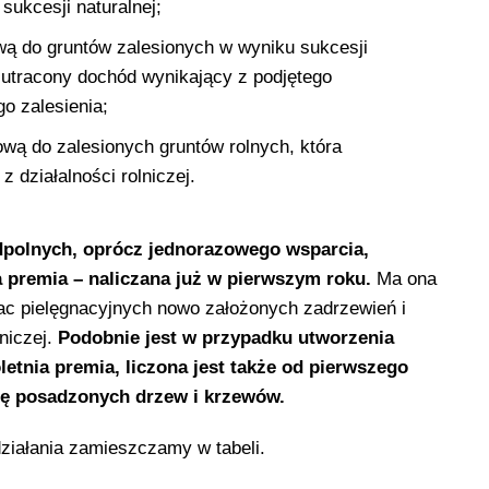
sukcesji naturalnej;
ową do gruntów zalesionych w wyniku sukcesji
 utracony dochód wynikający z podjętego
o zalesienia;
iową do zalesionych gruntów rolnych, która
 działalności rolniczej.
polnych, oprócz jedno­razowego wsparcia,
a premia – naliczana już w pierwszym roku.
Ma ona
 pielęg­nacyjnych nowo założonych zadrzewień i
niczej.
Podobnie jest w przypadku utworzenia
letnia premia, liczona jest także od pierwszego
ję posadzonych drzew i krzewów.
iałania zamieszczamy w tabeli.