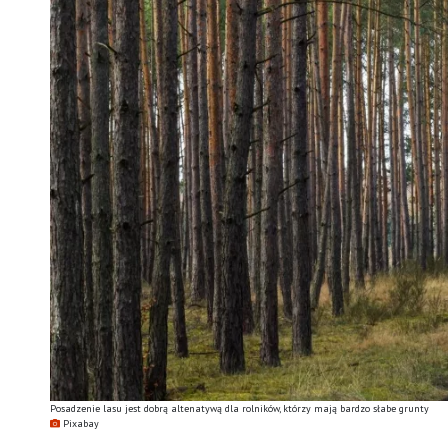
Posadzenie lasu jest dobrą altenatywą dla rolników, którzy mają bardzo słabe grunty
Pixabay