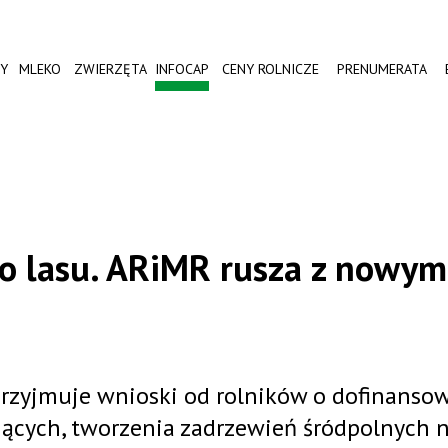
Y
MLEKO
ZWIERZĘTA
INFOCAP
CENY ROLNICZE
PRENUMERATA
 do lasu. ARiMR rusza z nowym
przyjmuje wnioski od rolników o dofinanso
iejących, tworzenia zadrzewień śródpolnych 