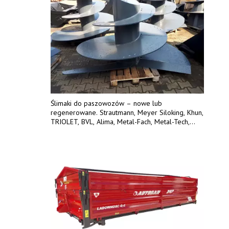
Ślimaki do paszowozów – nowe lub
regenerowane. Strautmann, Meyer Siloking, Khun,
TRIOLET, BVL, Alima, Metal-Fach, Metal-Tech,
Sgariboldi – każdy inny model. Płaty ślimaka
wykonane z blachy o podwyższonej
wytrzymałości na ścieranie – 15 lub 18 mm.
Możliwa wymiana i dowóz na miejsce – cała
Polska. Tel. 609 144 596.