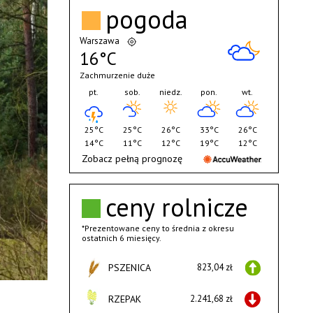
pogoda
Warszawa
16°C
Zachmurzenie duże
pt.
sob.
niedz.
pon.
wt.
25°C
25°C
26°C
33°C
26°C
14°C
11°C
12°C
19°C
12°C
Zobacz pełną prognozę
ceny rolnicze
*Prezentowane ceny to średnia z okresu
ostatnich 6 miesięcy.
PSZENICA
823,04 zł
RZEPAK
2.241,68 zł