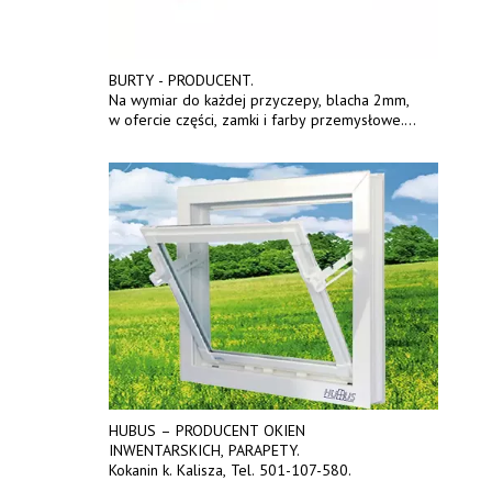
BURTY - PRODUCENT.
Na wymiar do każdej przyczepy, blacha 2mm,
w ofercie części, zamki i farby przemysłowe.
Transport na terenie całego kraju.
Tel. 570 144 500. www.zychar.pl
HUBUS – PRODUCENT OKIEN
INWENTARSKICH, PARAPETY.
Kokanin k. Kalisza, Tel. 501-107-580.