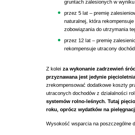
gruntach zalesionych w wyniku 
przez 5 lat – premię zalesieni
naturalnej, która rekompensuje
zobowiązania do utrzymania teg
przez 12 lat – premię zalesien
rekompensuje utracony dochód z
Z kolei
za wykonanie zadrzewień śród
przyznawana jest jedynie pięcioletni
zrekompensować dodatkowe koszty prac
utraconych dochodów z działalności rol
systemów rolno-leśnych. Tutaj pięcio­
roku, oprócz wydatków na pielęgnac
Wysokość wsparcia na poszczególne dz