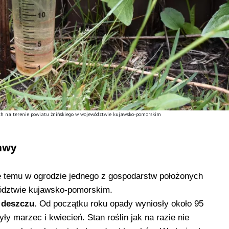
ych na terenie powiatu żnińskiego w województwie kujawsko-pomorskim
awy
e temu w ogrodzie jednego z gospodarstw położonych
wództwie kujawsko-pomorskim.
 deszczu.
Od początku roku opady wyniosły około 95
y marzec i kwiecień. Stan roślin jak na razie nie