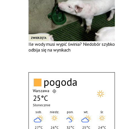
ZWIERZĘTA
Ile wody musi wypić świnia? Niedobór szybko
odbija się na wynikach
pogoda
Warszawa
25°C
Słonecznie
sob.
niedz.
pon.
wt.
śr.
27°C
26°C
32°C
25°C
24°C