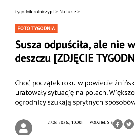
tygodnik-rolniczy.pl
>
Na luzie
>
FOTO TYGODNIA
Susza odpuściła, ale nie 
deszczu [ZDJĘCIE TYGODN
Choć początek roku w powiecie żnińsk
uratowały sytuację na polach. Większoś
ogrodnicy szukają sprytnych sposobów
27.06.2026., 10:00h
PODZIEL SIĘ