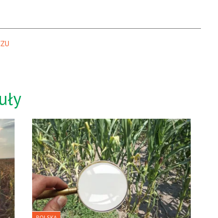
ZU 
uły
POLSKA