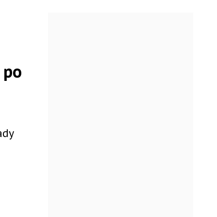
 po
ady