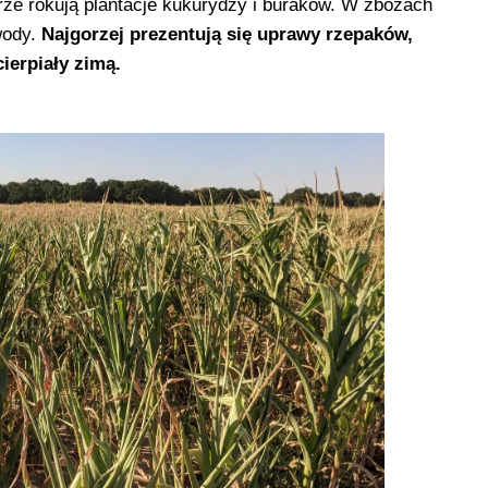
ze rokują plantacje kukurydzy i buraków. W zbożach
wody.
Najgorzej prezentują się uprawy rzepaków,
ierpiały zimą.