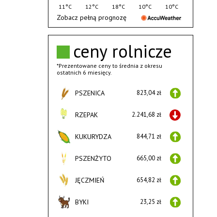
11°C
12°C
18°C
10°C
10°C
Zobacz pełną prognozę
ceny rolnicze
*Prezentowane ceny to średnia z okresu
ostatnich 6 miesięcy.
PSZENICA
823,04 zł
RZEPAK
2.241,68 zł
KUKURYDZA
844,71 zł
PSZENŻYTO
665,00 zł
JĘCZMIEŃ
654,82 zł
BYKI
23,25 zł