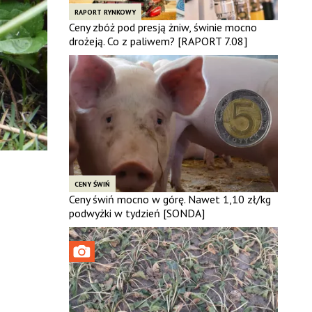
RAPORT RYNKOWY
Ceny zbóż pod presją żniw, świnie mocno
drożeją. Co z paliwem? [RAPORT 7.08]
CENY ŚWIŃ
Ceny świń mocno w górę. Nawet 1,10 zł/kg
podwyżki w tydzień [SONDA]