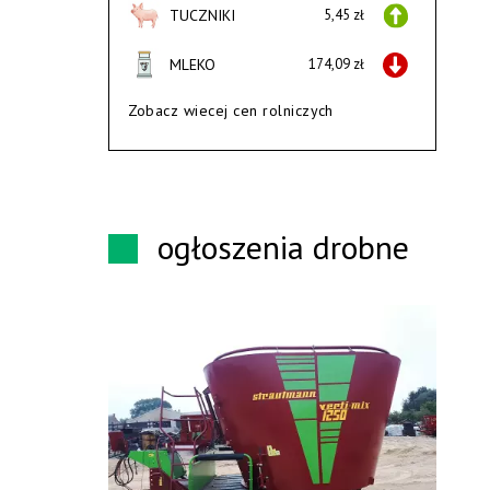
TUCZNIKI
5,45 zł
MLEKO
174,09 zł
Zobacz wiecej cen rolniczych
ogłoszenia drobne