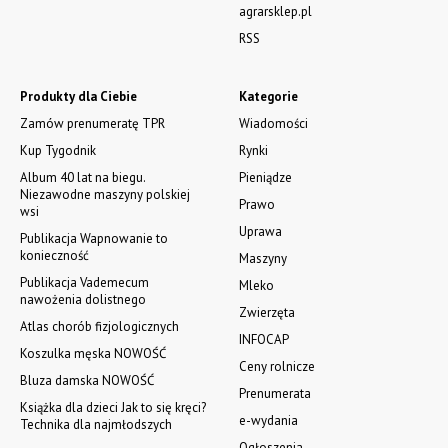
agrarsklep.pl
RSS
Produkty dla Ciebie
Kategorie
Zamów prenumeratę TPR
Wiadomości
Kup Tygodnik
Rynki
Album 40 lat na biegu.
Pieniądze
Niezawodne maszyny polskiej
Prawo
wsi
Uprawa
Publikacja Wapnowanie to
konieczność
Maszyny
Publikacja Vademecum
Mleko
nawożenia dolistnego
Zwierzęta
Atlas chorób fizjologicznych
INFOCAP
Koszulka męska NOWOŚĆ
Ceny rolnicze
Bluza damska NOWOŚĆ
Prenumerata
Książka dla dzieci Jak to się kręci?
e-wydania
Technika dla najmłodszych
Ogłoszenia