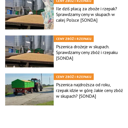
CENY ZBÓŻ I RZEPAKU
Ile dziś płacą za zboże i rzepak?
Sprawdzamy ceny w skupach w
całej Polsce [SONDA]
CENY ZBÓŻ I RZEPAKU
Pszenica drożeje w skupach.
Sprawdzamy ceny zbóż i rzepaku
[SONDA]
CENY ZBÓŻ I RZEPAKU
Pszenica najdroższa od roku,
rzepak idzie w górę. Jakie ceny zbóż
w skupach? [SONDA]