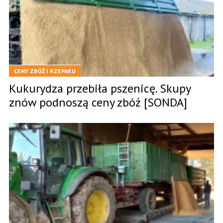
CENY ZBÓŻ I RZEPAKU
Kukurydza przebiła pszenicę. Skupy
znów podnoszą ceny zbóż [SONDA]