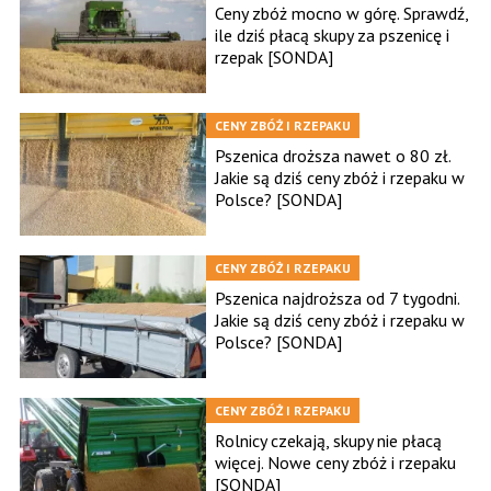
Ceny zbóż mocno w górę. Sprawdź,
ile dziś płacą skupy za pszenicę i
rzepak [SONDA]
CENY ZBÓŻ I RZEPAKU
Pszenica droższa nawet o 80 zł.
Jakie są dziś ceny zbóż i rzepaku w
Polsce? [SONDA]
CENY ZBÓŻ I RZEPAKU
Pszenica najdroższa od 7 tygodni.
Jakie są dziś ceny zbóż i rzepaku w
Polsce? [SONDA]
CENY ZBÓŻ I RZEPAKU
Rolnicy czekają, skupy nie płacą
więcej. Nowe ceny zbóż i rzepaku
[SONDA]