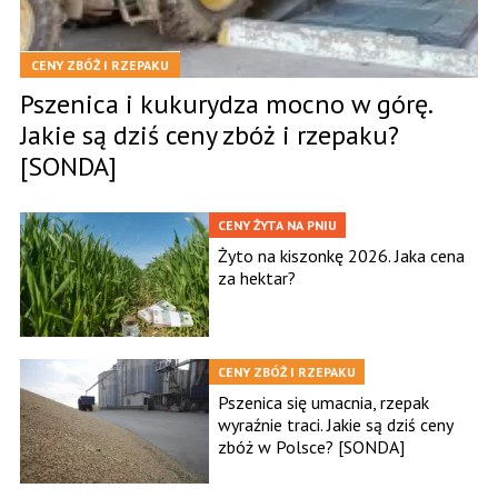
CENY ZBÓŻ I RZEPAKU
Pszenica i kukurydza mocno w górę.
Jakie są dziś ceny zbóż i rzepaku?
[SONDA]
CENY ŻYTA NA PNIU
Żyto na kiszonkę 2026. Jaka cena
za hektar?
CENY ZBÓŻ I RZEPAKU
Pszenica się umacnia, rzepak
wyraźnie traci. Jakie są dziś ceny
zbóż w Polsce? [SONDA]