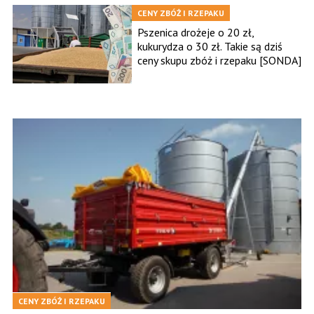
CENY ZBÓŻ I RZEPAKU
Pszenica drożeje o 20 zł,
kukurydza o 30 zł. Takie są dziś
ceny skupu zbóż i rzepaku [SONDA]
CENY ZBÓŻ I RZEPAKU