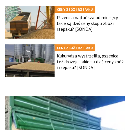
CENY ZBÓŻ I RZEPAKU
Pszenica najtańsza od miesięcy.
Jakie są dziś ceny skupu zbóż i
rzepaku? [SONDA]
CENY ZBÓŻ I RZEPAKU
Kukurydza wystrzeliła, pszenica
też drożeje. Jakie są dziś ceny zbóż
i rzepaku? [SONDA]