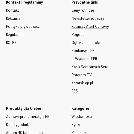
Kontakt i regulaminy
Przydatne linki
Kontakt
Ceny rolnicze
Reklama
Newsletter rolniczy
Polityka prywatności
Rolniczy Alert Cenowy
Regulamin
Pogoda
RODO
Ogłoszenia drobne
Konkursy TPR
e-Wydania TPR
Kącik Samotnych Serc
Porgram TV
agrarsklep.pl
RSS
Produkty dla Ciebie
Kategorie
Zamów prenumeratę TPR
Wiadomości
Kup Tygodnik
Rynki
Album 40 lat na biegu.
Pieniądze