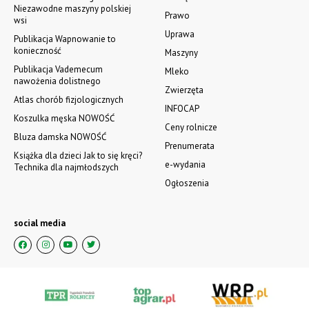
Niezawodne maszyny polskiej
Prawo
wsi
Uprawa
Publikacja Wapnowanie to
konieczność
Maszyny
Publikacja Vademecum
Mleko
nawożenia dolistnego
Zwierzęta
Atlas chorób fizjologicznych
INFOCAP
Koszulka męska NOWOŚĆ
Ceny rolnicze
Bluza damska NOWOŚĆ
Prenumerata
Książka dla dzieci Jak to się kręci?
e-wydania
Technika dla najmłodszych
Ogłoszenia
social media