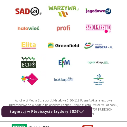
AgroHorti Media Sp. z o.o. ul. Metalowa 5, 60-118 Poznań. Akta rejestrowe
przechowywane w Sądzie Rejonowym Poznań - Nowe Miasto i Wilda w Poznaniu,
VIII Wydziale Gospodarczym, KRS 0001116269, NIP 7792573719, REGON
Zagłosuj w Plebiscycie Izydory 2026
529158846, kapitał zakładowy: 3.608.000 PLN.
Wszystkie prezentowane w ramach niniejszego portalu treści są własnością