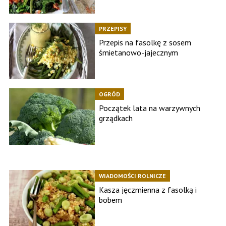
PRZEPISY
Przepis na fasolkę z sosem
śmietanowo-jajecznym
OGRÓD
Początek lata na warzywnych
grządkach
WIADOMOŚCI ROLNICZE
Kasza jęczmienna z fasolką i
bobem