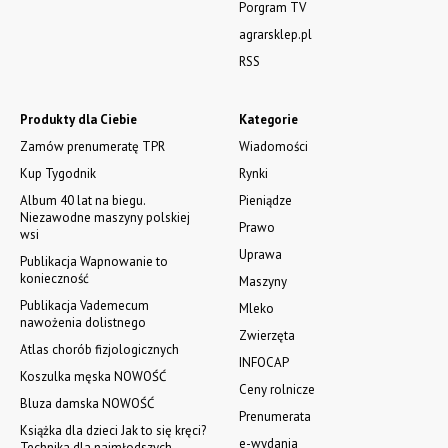
Porgram TV
agrarsklep.pl
RSS
Produkty dla Ciebie
Kategorie
Zamów prenumeratę TPR
Wiadomości
Kup Tygodnik
Rynki
Album 40 lat na biegu.
Pieniądze
Niezawodne maszyny polskiej
Prawo
wsi
Uprawa
Publikacja Wapnowanie to
konieczność
Maszyny
Publikacja Vademecum
Mleko
nawożenia dolistnego
Zwierzęta
Atlas chorób fizjologicznych
INFOCAP
Koszulka męska NOWOŚĆ
Ceny rolnicze
Bluza damska NOWOŚĆ
Prenumerata
Książka dla dzieci Jak to się kręci?
e-wydania
Technika dla najmłodszych