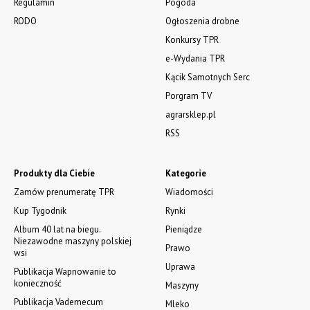
Regulamin
Pogoda
RODO
Ogłoszenia drobne
Konkursy TPR
e-Wydania TPR
Kącik Samotnych Serc
Porgram TV
agrarsklep.pl
RSS
Produkty dla Ciebie
Kategorie
Zamów prenumeratę TPR
Wiadomości
Kup Tygodnik
Rynki
Album 40 lat na biegu.
Pieniądze
Niezawodne maszyny polskiej
Prawo
wsi
Uprawa
Publikacja Wapnowanie to
konieczność
Maszyny
Publikacja Vademecum
Mleko