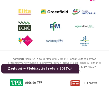
AgroHorti Media Sp. z o.o. ul. Metalowa 5, 60-118 Poznań. Akta rejestrowe
przechowywane w Sądzie Rejonowym Poznań - Nowe Miasto i Wilda w Poznaniu,
VIII Wydziale Gospodarczym, KRS 0001116269, NIP 7792573719, REGON
Zagłosuj w Plebiscycie Izydory 2026
529158846, kapitał zakładowy: 3.608.000 PLN.
Wszystkie prezentowane w ramach niniejszego portalu treści są własnością
Wróć do TPR
AgroHorti Media Sp. z o.o, są zastrzeżone i chronione prawem autorskim,
TOP news
kopiowanie i dalsze rozpowszechnianie treści jest zabronione. (art. 25 ust. 1 pkt 1b
ustawy z 4 lutego 1994 roku o prawie autorskim i prawach pokrewnych.