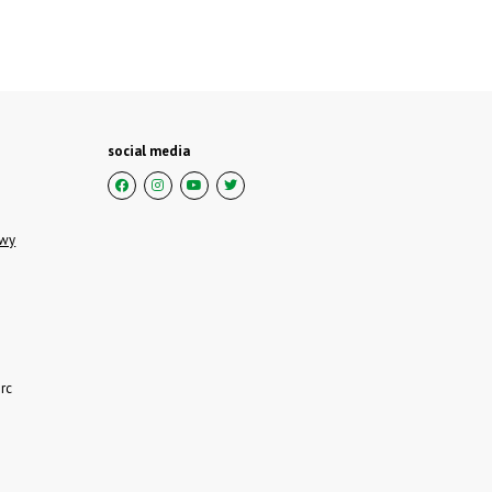
social media
owy
rc