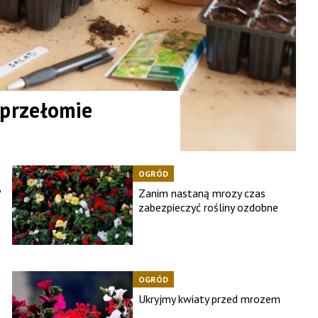
 przełomie
OGRÓD
?
Zanim nastaną mrozy czas
zabezpieczyć rośliny ozdobne
OGRÓD
Ukryjmy kwiaty przed mrozem