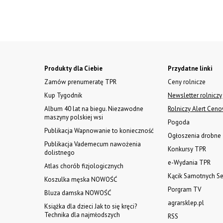
Produkty dla Ciebie
Przydatne linki
Zamów prenumeratę TPR
Ceny rolnicze
Kup Tygodnik
Newsletter rolniczy
Album 40 lat na biegu. Niezawodne
Rolniczy Alert Cen
maszyny polskiej wsi
Pogoda
Publikacja Wapnowanie to konieczność
Ogłoszenia drobne
Publikacja Vademecum nawożenia
Konkursy TPR
dolistnego
e-Wydania TPR
Atlas chorób fizjologicznych
Kącik Samotnych Se
Koszulka męska NOWOŚĆ
Porgram TV
Bluza damska NOWOŚĆ
agrarsklep.pl
Książka dla dzieci Jak to się kręci?
Technika dla najmłodszych
RSS