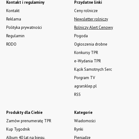
Kontakt i regulaminy
Przydatne linki
Kontakt
Ceny rolnicze
Reklama
Newsletter rolniczy
Polityka prywatności
Rolniczy Alert Cenowy
Regulamin
Pogoda
RODO
Ogłoszenia drobne
Konkursy TPR
e-Wydania TPR
Kącik Samotnych Serc
Porgram TV
agrarsklep.pl
RSS
Produkty dla Ciebie
Kategorie
Zamów prenumeratę TPR
Wiadomości
Kup Tygodnik
Rynki
Album 40 lat na biegu.
Pieniądze