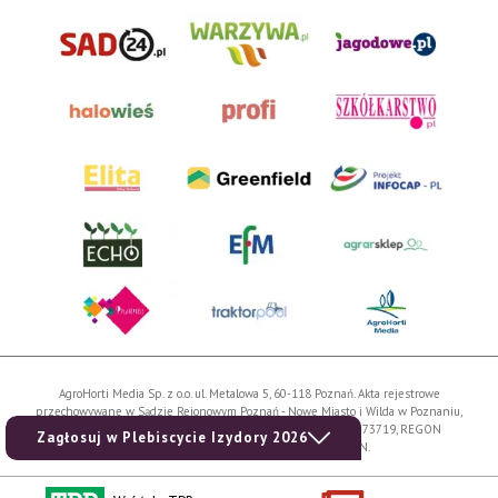
AgroHorti Media Sp. z o.o. ul. Metalowa 5, 60-118 Poznań. Akta rejestrowe
przechowywane w Sądzie Rejonowym Poznań - Nowe Miasto i Wilda w Poznaniu,
VIII Wydziale Gospodarczym, KRS 0001116269, NIP 7792573719, REGON
Zagłosuj w Plebiscycie Izydory 2026
529158846, kapitał zakładowy: 3.608.000 PLN.
Wszystkie prezentowane w ramach niniejszego portalu treści są własnością