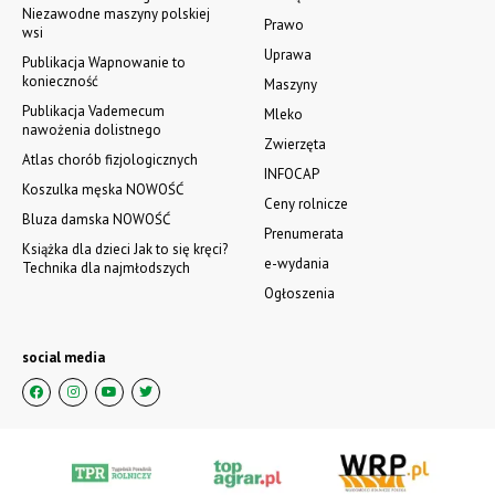
Niezawodne maszyny polskiej
Prawo
wsi
Uprawa
Publikacja Wapnowanie to
konieczność
Maszyny
Publikacja Vademecum
Mleko
nawożenia dolistnego
Zwierzęta
Atlas chorób fizjologicznych
INFOCAP
Koszulka męska NOWOŚĆ
Ceny rolnicze
Bluza damska NOWOŚĆ
Prenumerata
Książka dla dzieci Jak to się kręci?
e-wydania
Technika dla najmłodszych
Ogłoszenia
social media