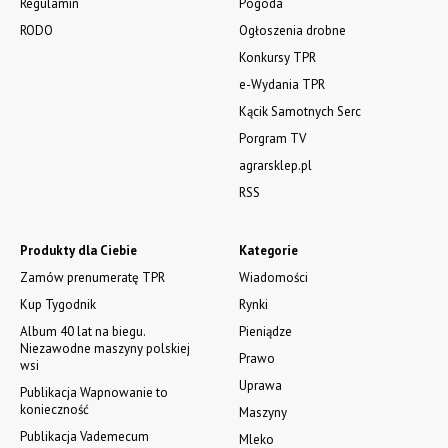
Regulamin
Pogoda
RODO
Ogłoszenia drobne
Konkursy TPR
e-Wydania TPR
Kącik Samotnych Serc
Porgram TV
agrarsklep.pl
RSS
Produkty dla Ciebie
Kategorie
Zamów prenumeratę TPR
Wiadomości
Kup Tygodnik
Rynki
Album 40 lat na biegu.
Pieniądze
Niezawodne maszyny polskiej
Prawo
wsi
Uprawa
Publikacja Wapnowanie to
konieczność
Maszyny
Publikacja Vademecum
Mleko