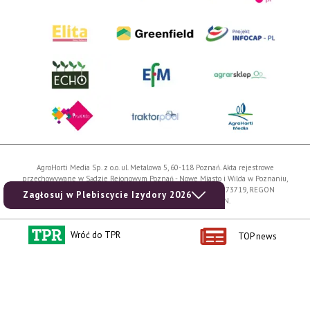
AgroHorti Media Sp. z o.o. ul. Metalowa 5, 60-118 Poznań. Akta rejestrowe
przechowywane w Sądzie Rejonowym Poznań - Nowe Miasto i Wilda w Poznaniu,
VIII Wydziale Gospodarczym, KRS 0001116269, NIP 7792573719, REGON
Zagłosuj w Plebiscycie Izydory 2026
529158846, kapitał zakładowy: 3.608.000 PLN.
Wszystkie prezentowane w ramach niniejszego portalu treści są własnością
Wróć do TPR
AgroHorti Media Sp. z o.o, są zastrzeżone i chronione prawem autorskim,
TOP news
kopiowanie i dalsze rozpowszechnianie treści jest zabronione. (art. 25 ust. 1 pkt 1b
ustawy z 4 lutego 1994 roku o prawie autorskim i prawach pokrewnych.