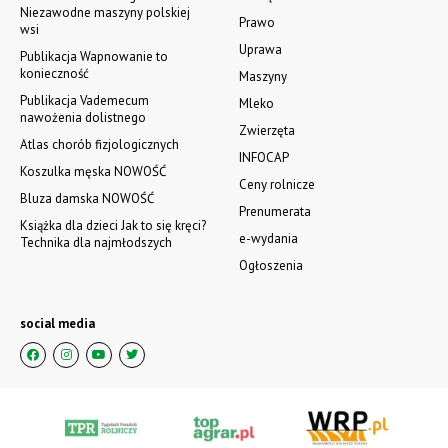
Niezawodne maszyny polskiej
Prawo
wsi
Uprawa
Publikacja Wapnowanie to
konieczność
Maszyny
Publikacja Vademecum
Mleko
nawożenia dolistnego
Zwierzęta
Atlas chorób fizjologicznych
INFOCAP
Koszulka męska NOWOŚĆ
Ceny rolnicze
Bluza damska NOWOŚĆ
Prenumerata
Książka dla dzieci Jak to się kręci?
e-wydania
Technika dla najmłodszych
Ogłoszenia
social media