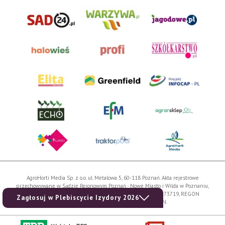
AgroHorti Media Sp. z o.o. ul. Metalowa 5, 60-118 Poznań. Akta rejestrowe
przechowywane w Sądzie Rejonowym Poznań - Nowe Miasto i Wilda w Poznaniu,
VIII Wydziale Gospodarczym, KRS 0001116269, NIP 7792573719, REGON
Zagłosuj w Plebiscycie Izydory 2026
529158846, kapitał zakładowy: 3.608.000 PLN.
Wszystkie prezentowane w ramach niniejszego portalu treści są własnością