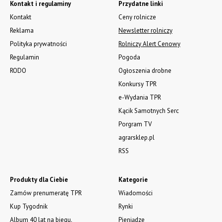
Kontakt i regulaminy
Przydatne linki
Kontakt
Ceny rolnicze
Reklama
Newsletter rolniczy
Polityka prywatności
Rolniczy Alert Cenowy
Regulamin
Pogoda
RODO
Ogłoszenia drobne
Konkursy TPR
e-Wydania TPR
Kącik Samotnych Serc
Porgram TV
agrarsklep.pl
RSS
Produkty dla Ciebie
Kategorie
Zamów prenumeratę TPR
Wiadomości
Kup Tygodnik
Rynki
Album 40 lat na biegu.
Pieniądze