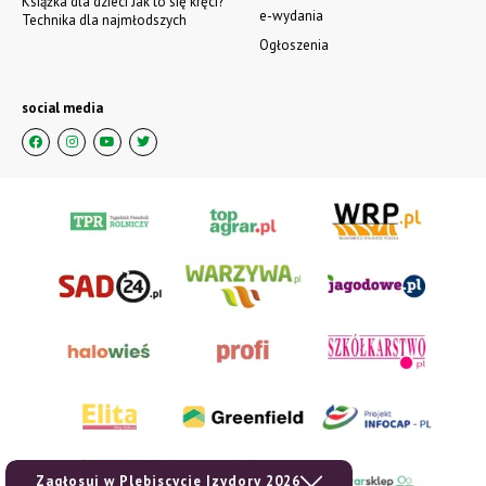
Książka dla dzieci Jak to się kręci?
e-wydania
Technika dla najmłodszych
Ogłoszenia
social media
Zagłosuj w Plebiscycie Izydory 2026