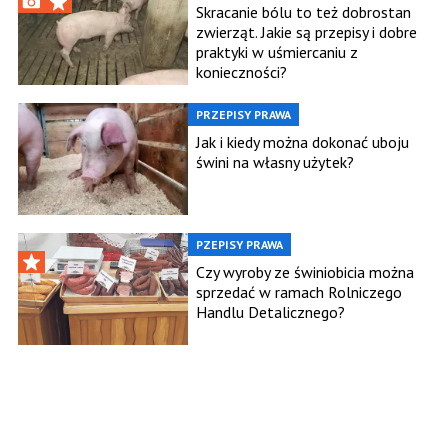
ZARZĄDZANIA ZDROWIEM ŚWIŃ
Skracanie bólu to też dobrostan
zwierząt. Jakie są przepisy i dobre
praktyki w uśmiercaniu z
konieczności?
PRZEPISY PRAWA
Jak i kiedy można dokonać uboju
świni na własny użytek?
PZEPISY PRAWA
Czy wyroby ze świniobicia można
sprzedać w ramach Rolniczego
Handlu Detalicznego?