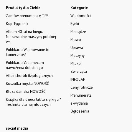
Produkty dla Ciebie
Kategorie
Zamów prenumeratę TPR
Wiadomości
Kup Tygodnik
Rynki
Album 40 lat na biegu.
Pieniądze
Niezawodne maszyny polskiej
Prawo
wsi
Uprawa
Publikacja Wapnowanie to
konieczność
Maszyny
Publikacja Vademecum
Mleko
nawożenia dolistnego
Zwierzęta
Atlas chorób fizjologicznych
INFOCAP
Koszulka męska NOWOŚĆ
Ceny rolnicze
Bluza damska NOWOŚĆ
Prenumerata
Książka dla dzieci Jak to się kręci?
e-wydania
Technika dla najmłodszych
Ogłoszenia
social media