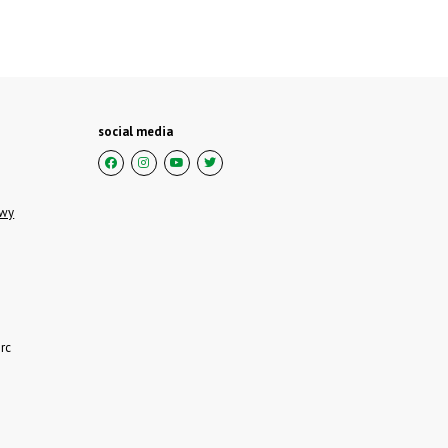
social media
owy
rc