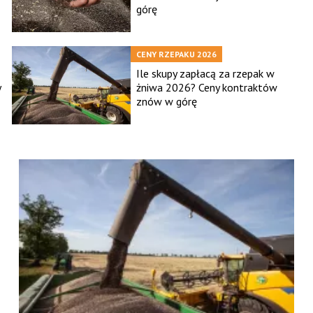
górę
CENY RZEPAKU 2026
Ile skupy zapłacą za rzepak w
y
żniwa 2026? Ceny kontraktów
znów w górę