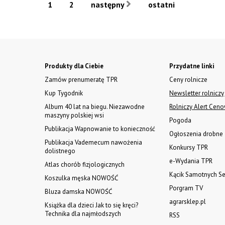
1
2
następny
ostatni
Produkty dla Ciebie
Przydatne linki
Zamów prenumeratę TPR
Ceny rolnicze
Kup Tygodnik
Newsletter rolniczy
Album 40 lat na biegu. Niezawodne
Rolniczy Alert Cen
maszyny polskiej wsi
Pogoda
Publikacja Wapnowanie to konieczność
Ogłoszenia drobne
Publikacja Vademecum nawożenia
Konkursy TPR
dolistnego
e-Wydania TPR
Atlas chorób fizjologicznych
Kącik Samotnych Se
Koszulka męska NOWOŚĆ
Porgram TV
Bluza damska NOWOŚĆ
agrarsklep.pl
Książka dla dzieci Jak to się kręci?
Technika dla najmłodszych
RSS