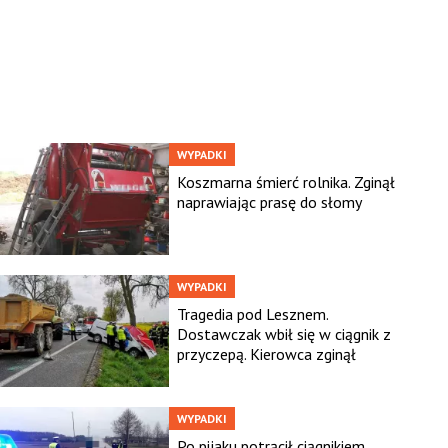
WYPADKI
Koszmarna śmierć rolnika. Zginął
naprawiając prasę do słomy
WYPADKI
Tragedia pod Lesznem.
Dostawczak wbił się w ciągnik z
przyczepą. Kierowca zginął
WYPADKI
Po pijaku potrącił ciągnikiem