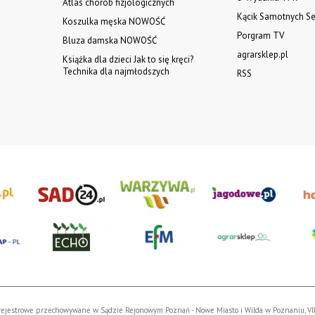
Atlas chorób fizjologicznych
Kącik Samotnych Se
Koszulka męska NOWOŚĆ
Porgram TV
Bluza damska NOWOŚĆ
agrarsklep.pl
Książka dla dzieci Jak to się kręci?
Technika dla najmłodszych
RSS
Akta rejestrowe przechowywane w Sądzie Rejonowym Poznań - Nowe Miasto i Wilda w Poznaniu, 