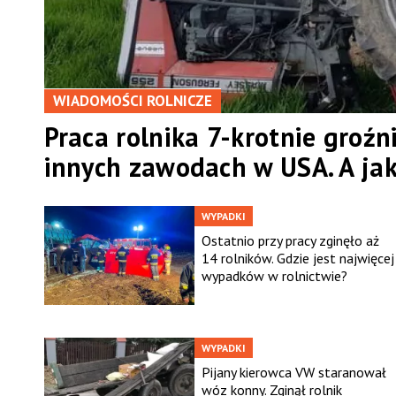
WIADOMOŚCI ROLNICZE
Praca rolnika 7-krotnie groźn
innych zawodach w USA. A jak
WYPADKI
Ostatnio przy pracy zginęło aż
14 rolników. Gdzie jest najwięcej
wypadków w rolnictwie?
WYPADKI
Pijany kierowca VW staranował
wóz konny. Zginął rolnik