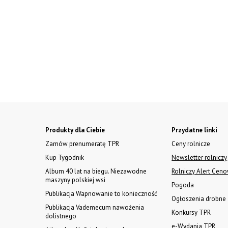
Produkty dla Ciebie
Przydatne linki
Zamów prenumeratę TPR
Ceny rolnicze
Kup Tygodnik
Newsletter rolniczy
Album 40 lat na biegu. Niezawodne
Rolniczy Alert Cen
maszyny polskiej wsi
Pogoda
Publikacja Wapnowanie to konieczność
Ogłoszenia drobne
Publikacja Vademecum nawożenia
Konkursy TPR
dolistnego
e-Wydania TPR