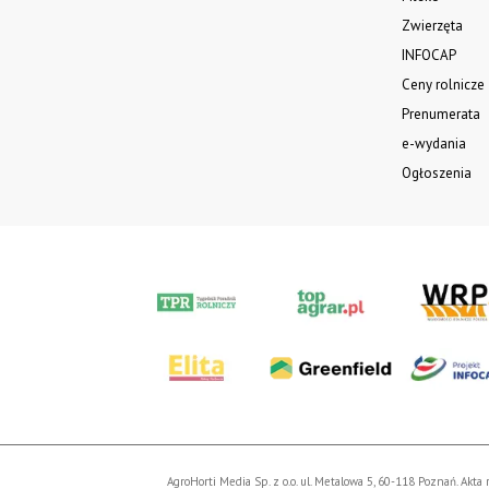
Zwierzęta
INFOCAP
Ceny rolnicze
Prenumerata
e-wydania
Ogłoszenia
AgroHorti Media Sp. z o.o. ul. Metalowa 5, 60-118 Poznań. 