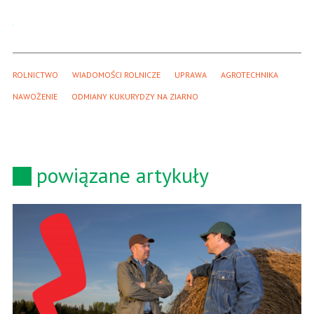
ROLNICTWO
WIADOMOŚCI ROLNICZE
UPRAWA
AGROTECHNIKA
NAWOŻENIE
ODMIANY KUKURYDZY NA ZIARNO
powiązane artykuły