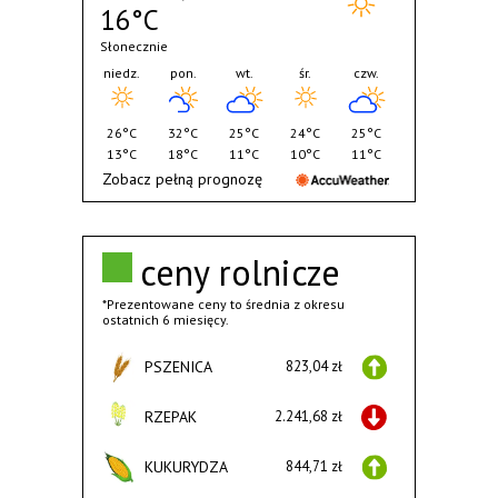
16°C
Słonecznie
niedz.
pon.
wt.
śr.
czw.
26°C
32°C
25°C
24°C
25°C
13°C
18°C
11°C
10°C
11°C
Zobacz pełną prognozę
ceny rolnicze
*Prezentowane ceny to średnia z okresu
ostatnich 6 miesięcy.
PSZENICA
823,04 zł
RZEPAK
2.241,68 zł
KUKURYDZA
844,71 zł