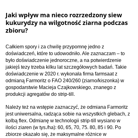
Jaki wpływ ma nieco rozrzedzony siew
kukurydzy na wilgotność ziarna podczas
zbioru?
Całkiem spory i za chwilę przypomnę jedno z
doświadczeń, które to udowodniło. Ale zaznaczam – to
było doświadczenie jednoroczne, a na potwierdzenie
jakiejś tezy trzeba kilku lat szczegółowych badań. Takie
doświadczenie w 2020 r. wykonała firma farmsaat z
odmianą Farmoritz o FAO 240/260 (ziarno/kiszonka) w
gospodarstwie Macieja Czajkowskiego, znanego z
produkcji agregatów do strip-till.
Należy też na wstępie zaznaczyć, że odmiana Farmoritz
jest uniwersalna, radząca sobie na wszystkich glebach, z
kolbą flex. Odmianę w technologii strip-till wysiano w
ilości ziaren (w tys./ha): 60, 65, 70, 75. 80, 85 i 90. Po
zbiorze okazało się, że maksymalne różnice w