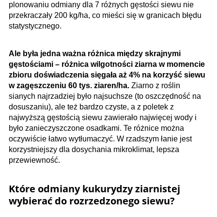
plonowaniu odmiany dla 7 różnych gęstości siewu nie
przekraczały 200 kg/ha, co mieści się w granicach błędu
statystycznego.
Ale była jedna ważna różnica między skrajnymi
gęstościami – różnica wilgotności ziarna w momencie
zbioru doświadczenia sięgała aż 4% na korzyść siewu
w zagęszczeniu 60 tys. ziaren/ha.
Ziarno z roślin
sianych najrzadziej było najsuchsze (to oszczędność na
dosuszaniu), ale też bardzo czyste, a z poletek z
najwyższą gęstością siewu zawierało najwięcej wody i
było zanieczyszczone osadkami. Te różnice można
oczywiście łatwo wytłumaczyć. W rzadszym łanie jest
korzystniejszy dla dosychania mikroklimat, lepsza
przewiewność.
Które odmiany kukurydzy ziarnistej
wybierać do rozrzedzonego siewu?