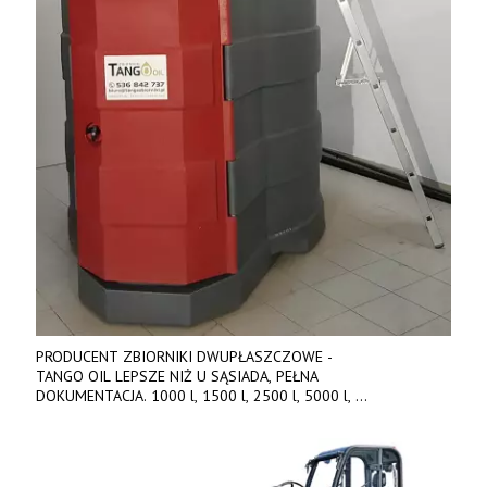
PRODUCENT ZBIORNIKI DWUPŁASZCZOWE -
TANGO OIL LEPSZE NIŻ U SĄSIADA, PEŁNA
DOKUMENTACJA. 1000 l, 1500 l, 2500 l, 5000 l,
produkt polski. Dobra cena, szybkie terminy realizacji. Tel. 536
842 737, www.tango-oil.pl