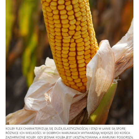
KOLBY FLEX CHARAKTERYZUJĄ SIĘ DUŻĄ ELASTYCZNOŚCIĄ I STĄD W ŁANIE SĄ SPORE
RÓŻNICE ICH WIELKOŚCI. W DOBRYCH WARUNKACH WYTWARZAJĄ WIĘKSZE DO KOŃCA
ZAZIARNIONE KOLBY. GDY JEDNAK KOLBA JEST UKSZTAŁTOWANA, A WARUNKI POGORSZĄ