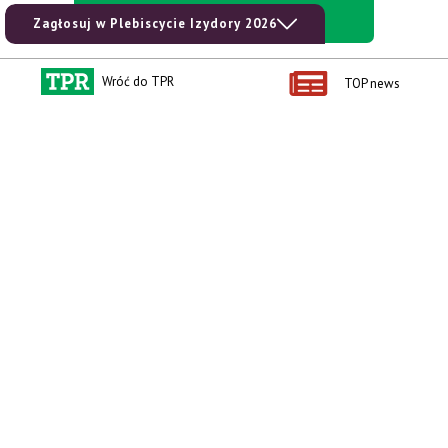
kup prenumeratę
Zagłosuj w Plebiscycie Izydory 2026
Wróć do TPR
TOP news
Kontakt i regulaminy
Przydatne linki
Kontakt
Ceny rolnicze
Reklama
Newsletter rolniczy
Polityka prywatności
Rolniczy Alert Cenowy
Regulamin
Pogoda
RODO
Ogłoszenia drobne
Konkursy TPR
e-Wydania TPR
Kącik Samotnych Serc
Porgram TV
agrarsklep.pl