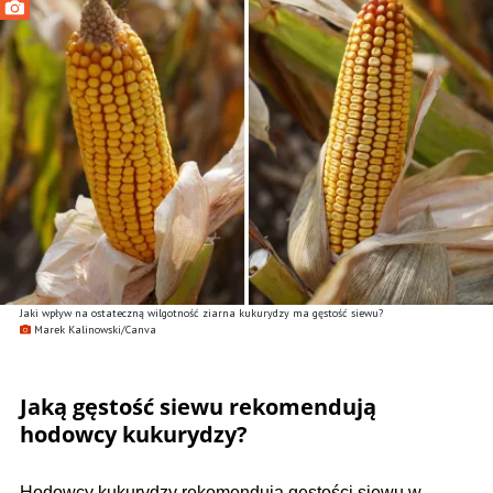
Jaki wpływ na ostateczną wilgotność ziarna kukurydzy ma gęstość siewu?
Marek Kalinowski/Canva
Jaką gęstość siewu rekomendują
hodowcy kukurydzy?
Hodowcy kukurydzy rekomendują gęstości siewu w