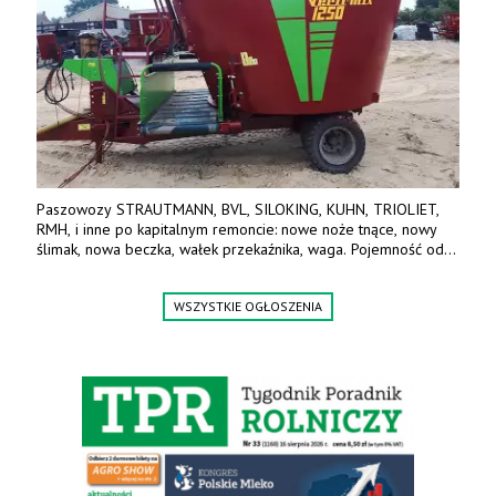
Paszowozy STRAUTMANN, BVL, SILOKING, KUHN, TRIOLIET,
RMH, i inne po kapitalnym remoncie: nowe noże tnące, nowy
ślimak, nowa beczka, wałek przekaźnika, waga. Pojemność od
5m3 - 40m3. Cena od 32 tys. Wozy sprowadzone z Niemiec.
Jesteśmy także producentem nowych paszowozów AKSA, woj.
WSZYSTKIE OGŁOSZENIA
wielkopolskie, koło Konina. Kontakt: 607 405 691.