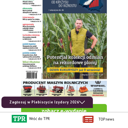
Zagłosuj w Plebiscycie Izydory 2026
zobacz e-wydanie
Wróć do TPR
TOP news
kup prenumeratę