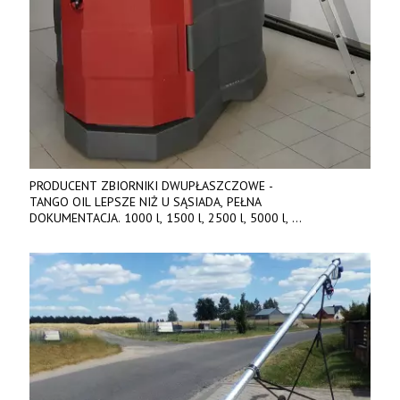
PRODUCENT ZBIORNIKI DWUPŁASZCZOWE -
TANGO OIL LEPSZE NIŻ U SĄSIADA, PEŁNA
DOKUMENTACJA. 1000 l, 1500 l, 2500 l, 5000 l,
produkt polski. Dobra cena, szybkie terminy realizacji. Tel. 536
842 737, www.tango-oil.pl