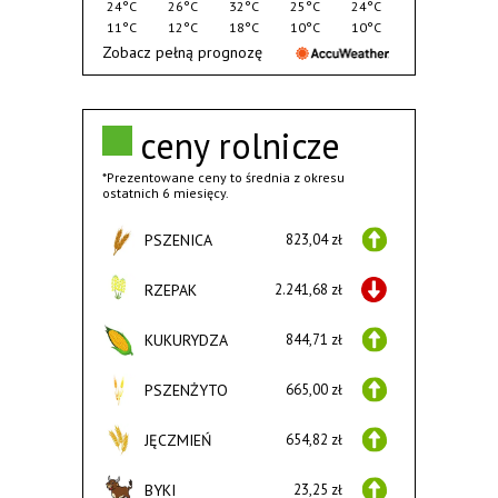
24°C
26°C
32°C
25°C
24°C
11°C
12°C
18°C
10°C
10°C
Zobacz pełną prognozę
ceny rolnicze
*Prezentowane ceny to średnia z okresu
ostatnich 6 miesięcy.
PSZENICA
823,04 zł
RZEPAK
2.241,68 zł
KUKURYDZA
844,71 zł
PSZENŻYTO
665,00 zł
JĘCZMIEŃ
654,82 zł
BYKI
23,25 zł