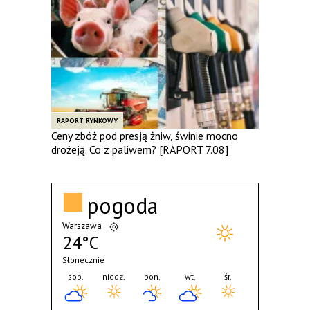
RAPORT RYNKOWY
Ceny zbóż pod presją żniw, świnie mocno
drożeją. Co z paliwem? [RAPORT 7.08]
pogoda
Warszawa
24°C
Słonecznie
sob.
niedz.
pon.
wt.
śr.