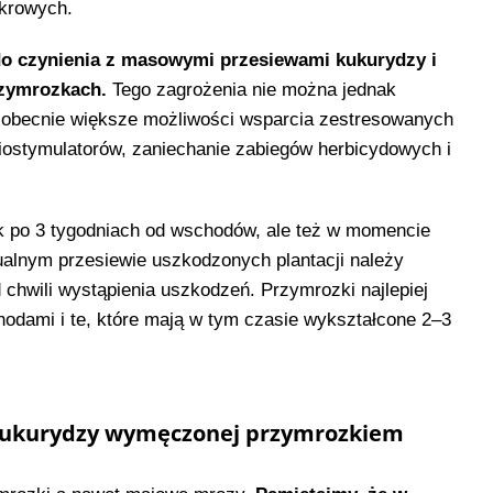
ukrowych.
do czynienia z masowymi przesiewami kukurydzy i
zymrozkach.
Tego zagrożenia nie można jednak
ą obecnie większe możliwości wsparcia zestresowanych
biostymulatorów, zaniechanie zabiegów herbicydowych i
k po 3 tygodniach od wschodów, ale też w momencie
ualnym przesiewie uszkodzonych plantacji należy
d chwili wystąpienia uszkodzeń. Przymrozki najlepiej
odami i te, które mają w tym czasie wykształcone 2–3
 kukurydzy wymęczonej przymrozkiem