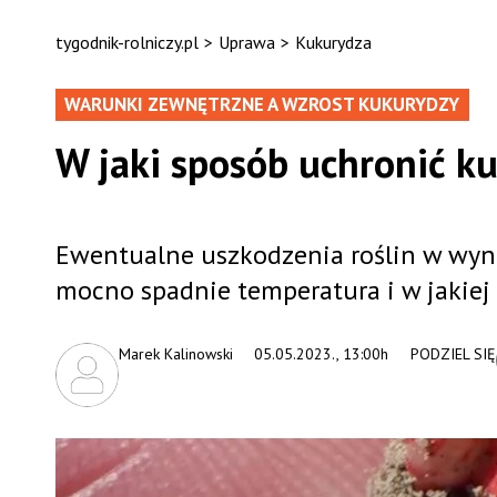
tygodnik-rolniczy.pl
>
Uprawa
>
Kukurydza
WARUNKI ZEWNĘTRZNE A WZROST KUKURYDZY
W jaki sposób uchronić k
Ewentualne uszkodzenia roślin w wyn
mocno spadnie temperatura i w jakiej 
Marek Kalinowski
05.05.2023., 13:00h
PODZIEL SIĘ