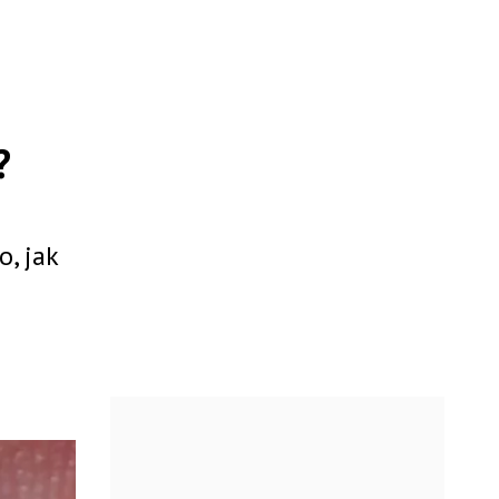
?
, jak