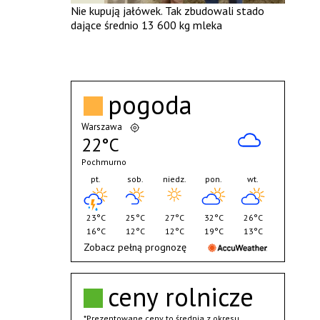
Nie kupują jałówek. Tak zbudowali stado
dające średnio 13 600 kg mleka
pogoda
Warszawa
22°C
Pochmurno
pt.
sob.
niedz.
pon.
wt.
23°C
25°C
27°C
32°C
26°C
16°C
12°C
12°C
19°C
13°C
Zobacz pełną prognozę
ceny rolnicze
*Prezentowane ceny to średnia z okresu