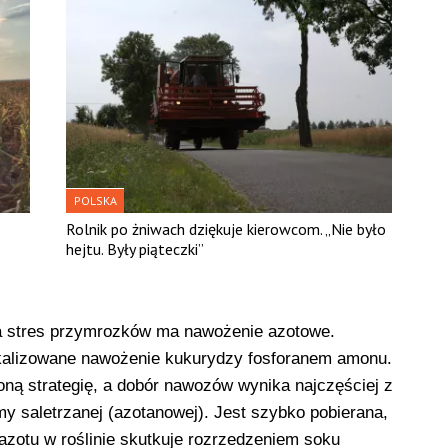
POLSKA
Rolnik po żniwach dziękuje kierowcom. „Nie było
hejtu. Były piąteczki”
a stres przymrozków ma nawożenie azotowe.
lokalizowane nawożenie kukurydzy fosforanem amonu.
ną strategię, a dobór nawozów wynika najczęściej z
my saletrzanej (azotanowej). Jest szybko pobierana,
 azotu w roślinie skutkuje rozrzedzeniem soku