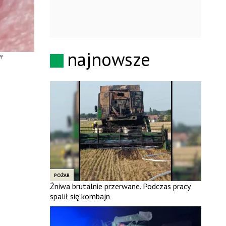
najnowsze
by
POŻAR
Żniwa brutalnie przerwane. Podczas pracy
spalił się kombajn