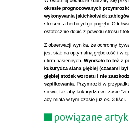
W ostatniej dekadzie zdarzały się prz
okresie prognozowanych przymrozków 
wykonywania jakichkolwiek zabiegó
stresem a herbicyd go pogłębi. Odchw
ostatecznie dobić z powodu stresu fito
Z obserwacji wynika, że ochronny bywa
jest siać na optymalną głębokość i w op
i firm nasiennych.
Wynikało to też z p
kukurydza siana głębiej (czasami był
głębiej stożek wzrostu i nie zaszkodz
szpilkowania.
Przymrozki w przypadku
siewu, tak aby kukurydza w czasie "zi
aby miała w tym czasie już ok. 3 liści.
powiązane artyk