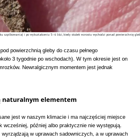
u szpilkowania) i po wykształceniu 5–6 liści, kiedy stożek wzrostu wychodzi ponad powierzchnię gle
 pod powierzchnią gleby do czasu pełnego
(około 3 tygodnie po wschodach). W tym okresie jest on
ymrozków. Newralgicznym momentem jest jednak
są naturalnym elementem
sane jest w naszym klimacie i ma najczęściej miejsce
k wcześniej, później albo praktycznie nie występują.
 wyrządzają w uprawach sadowniczych, a w uprawach