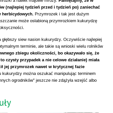
ymrozki a nawet majowe mrozy.
Pamiętajmy, że w
(najlepiej tydzień przed i tydzień po) zaniechać
w herbicydowych.
Przymrozek i tak jest dużym
aszczanie może osłabioną przymrozkiem kukurydzę
toksyczności.
 głębszy siew nasion kukurydzy. Oczywiście najlepiej
tymalnym terminie, ale takie są wnioski wielu rolników
ewnego zbiegu okoliczności, bo okazywało się, że
 to czysty przypadek a nie celowe działanie) miała
ił jej przymrozek nawet w krytycznej fazie
 kukurydzy można oszukać manipulując terminem
mnych ogrodników" jeszcze nie zdążyła wzejść albo
uły