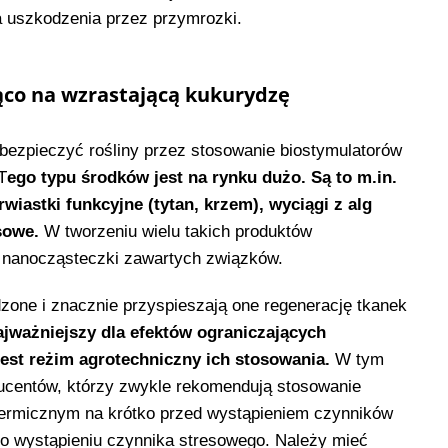
 uszkodzenia przez przymrozki.
jąco na wzrastającą kukurydzę
ezpieczyć rośliny przez stosowanie biostymulatorów
T
ego typu środków jest na rynku dużo. Są to m.in.
wiastki funkcyjne (tytan, krzem), wyciągi z alg
sowe.
W tworzeniu wielu takich produktów
i nanocząsteczki zawartych związków.
dzone i znacznie przyspieszają one regenerację tkanek
jważniejszy dla efektów ograniczających
est reżim agrotechniczny ich stosowania.
W tym
ducentów, którzy zwykle rekomendują stosowanie
ermicznym na krótko przed wystąpieniem czynników
po wystąpieniu czynnika stresowego. Należy mieć