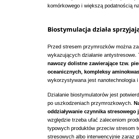
komórkowego i większą podatnością na
Biostymulacja działa sprzyja
Przed stresem przymrozków można zab
wykazujących działanie antystresowe. 
nawozy dolistne zawierające tzw. pier
oceanicznych, kompleksy aminokwa
wykorzystywana jest nanotechnologia 
Działanie biostymulatorów jest potwier
po uszkodzeniach przymrozkowych.
Na
oddziaływanie czynnika stresowego j
względzie trzeba ufać zaleceniom pro
typowych produktów przeciw stresom t
stresowych albo interwencyjnie zaraz 