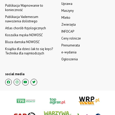
Tel. 881 206 316; www.schmidtmachinery.pl
Sprzedaż części i serwis.
WSZYSTKIE OGŁOSZENIA