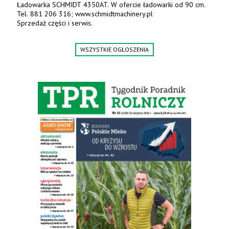
ŁADOWACZE CZOŁOWE TUR 5 – OLIMET
(producent). Tel. 882-020-364,
664-125-869, 604-407-206. www.olimet.eu