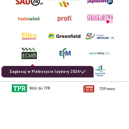
zobacz e-wydanie
kup prenumeratę
Zagłosuj w Plebiscycie Izydory 2026
Wróć do TPR
TOP news
Kontakt i regulaminy
Przydatne linki
Kontakt
Ceny rolnicze