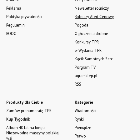
Nowa dmuchawa do zboża wydajność 30 i 60 t/h. Załadunek
silosów i magazynów płaskich.
Tel. 503 025 125. www.graintec.pl
Ładowarka SCHMIDT 4350AT. W ofercie ładowarki od 90 cm.