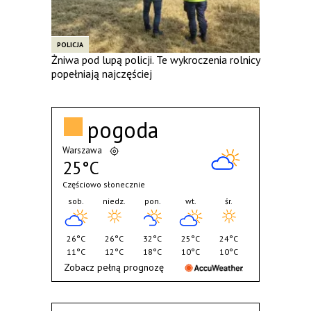
POLICJA
Żniwa pod lupą policji. Te wykroczenia rolnicy
popełniają najczęściej
pogoda
Warszawa
25°C
Częściowo słonecznie
sob.
niedz.
pon.
wt.
śr.
26°C
26°C
32°C
25°C
24°C
11°C
12°C
18°C
10°C
10°C
Zobacz pełną prognozę