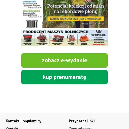
Remonty pionowych wozów paszowych wszystkich marek, noże
tnące, ślimaki,
części zamienne, materiały eksploatacyjne. Serwis mobilny na
terenie całej Polski.
Tel.: 61 285 38 61, 603 626 688.