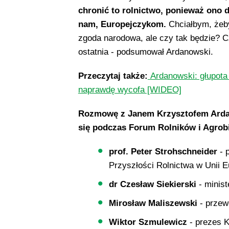
chronić to rolnictwo, ponieważ ono
nam, Europejczykom.
Chciałbym, żeb
zgoda narodowa, ale czy tak będzie? Cz
ostatnia - podsumował Ardanowski.
Przeczytaj także:
Ardanowski: głupota
naprawdę wycofa [WIDEO]
Rozmowę z Janem Krzysztofem Arda
się podczas Forum Rolników i Agrobiz
prof. Peter Strohschneider
- 
Przyszłości Rolnictwa w Unii E
dr Czesław Siekierski
- minist
Mirosław Maliszewski
- przew
Wiktor Szmulewicz
- prezes 