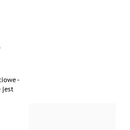
ą
iowe -
 jest