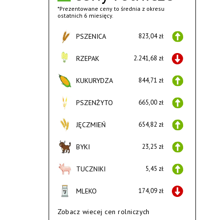
*Prezentowane ceny to średnia z okresu
ostatnich 6 miesięcy.
PSZENICA
823,04 zł
RZEPAK
2.241,68 zł
KUKURYDZA
844,71 zł
PSZENŻYTO
665,00 zł
JĘCZMIEŃ
654,82 zł
BYKI
23,25 zł
TUCZNIKI
5,45 zł
MLEKO
174,09 zł
Zobacz wiecej cen rolniczych