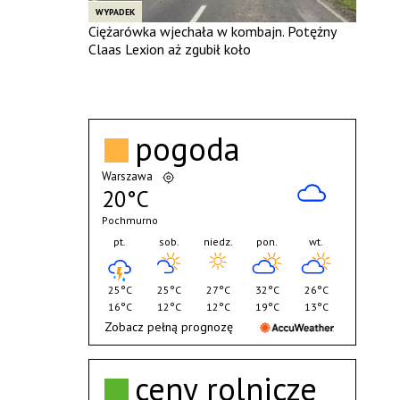
WYPADEK
Ciężarówka wjechała w kombajn. Potężny
Claas Lexion aż zgubił koło
pogoda
Warszawa
20°C
Pochmurno
pt.
sob.
niedz.
pon.
wt.
25°C
25°C
27°C
32°C
26°C
16°C
12°C
12°C
19°C
13°C
Zobacz pełną prognozę
ceny rolnicze