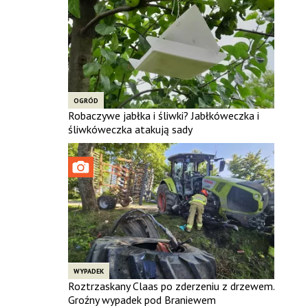
OGRÓD
Robaczywe jabłka i śliwki? Jabłkóweczka i
śliwkóweczka atakują sady
WYPADEK
Roztrzaskany Claas po zderzeniu z drzewem.
Groźny wypadek pod Braniewem