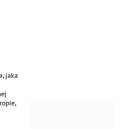
a, jaka
nej
ropie,