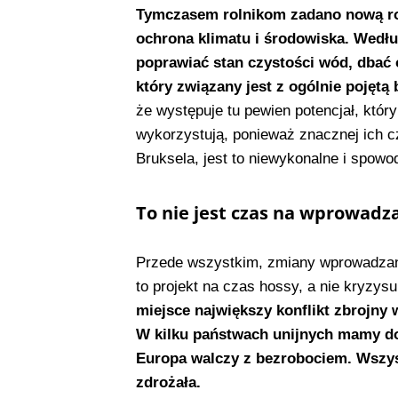
Tymczasem rolnikom zadano nową rolę
ochrona klimatu i środowiska.
Wedłu
poprawiać stan czystości wód, dbać 
który związany jest z ogólnie pojętą
że występuje tu pewien potencjał, któ
wykorzystują, ponieważ znacznej ich c
Bruksela, jest to niewykonalne i spowo
To nie jest czas na wprowadz
Przede wszystkim, zmiany wprowadzane
to projekt na czas hossy, a nie kryzys
miejsce największy konflikt zbrojny
W kilku państwach unijnych mamy do
Europa walczy z bezrobociem. Wszys
zdrożała.