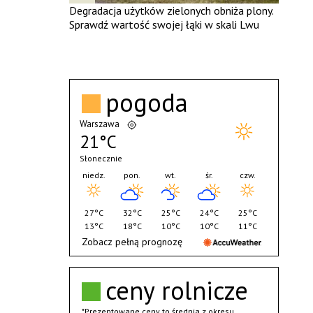
Degradacja użytków zielonych obniża plony.
Sprawdź wartość swojej łąki w skali Lwu
pogoda
Warszawa
21°C
Słonecznie
niedz.
pon.
wt.
śr.
czw.
27°C
32°C
25°C
24°C
25°C
13°C
18°C
10°C
10°C
11°C
Zobacz pełną prognozę
ceny rolnicze
*Prezentowane ceny to średnia z okresu