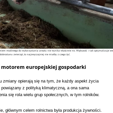
iem możliwego do wykorzystania areału nie wynika właściwie nic. Większość i tak optymalizuje swo
dobrostanu zwierząt, to najzwyczajniej nie miałby z czego żyć.
ię motorem europejskiej gospodarki
zmiany opierają się na tym, że każdy aspekt życia
 powiązany z polityką klimatyczną, a ona sama
a się rola wielu grup społecznych, w tym rolników.
ie, głównym celem rolnictwa była produkcja żywności.