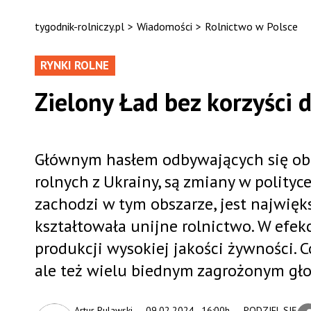
tygodnik-rolniczy.pl
>
Wiadomości
>
Rolnictwo w Polsce
RYNKI ROLNE
Zielony Ład bez korzyści
Głównym hasłem odbywających się ob
rolnych z Ukrainy, są zmiany w polityce
zachodzi w tym obszarze, jest najwięks
kształtowała unijne rolnictwo. W efekc
produkcji wysokiej jakości żywności. 
ale też wielu biednym zagrożonym gł
Artur Pulawski
09.02.2024., 16:00h
PODZIEL SIĘ