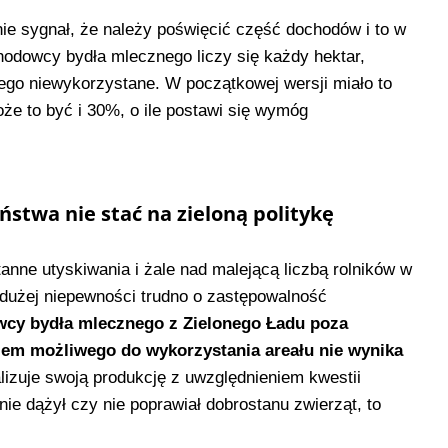
ie sygnał, że należy poświęcić część dochodów i to w
hodowcy bydła mlecznego liczy się każdy hektar,
go niewykorzystane. W początkowej wersji miało to
że to być i 30%, o ile postawi się wymóg
ństwa nie stać na zieloną politykę
anne utyskiwania i żale nad malejącą liczbą rolników w
k dużej niepewności trudno o zastępowalność
wcy bydła mlecznego z Zielonego Ładu poza
iem możliwego do wykorzystania areału nie wynika
izuje swoją produkcję z uwzględnieniem kwestii
ie dążył czy nie poprawiał dobrostanu zwierząt, to