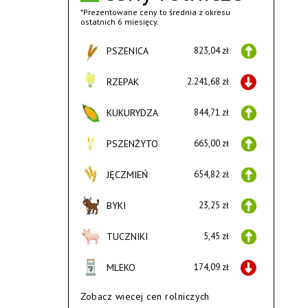
*Prezentowane ceny to średnia z okresu
ostatnich 6 miesięcy.
PSZENICA
823,04 zł
RZEPAK
2.241,68 zł
KUKURYDZA
844,71 zł
PSZENŻYTO
665,00 zł
JĘCZMIEŃ
654,82 zł
BYKI
23,25 zł
TUCZNIKI
5,45 zł
MLEKO
174,09 zł
Zobacz wiecej cen rolniczych