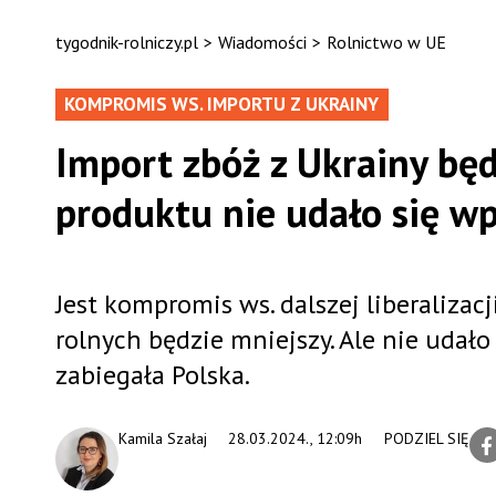
tygodnik-rolniczy.pl
>
Wiadomości
>
Rolnictwo w UE
KOMPROMIS WS. IMPORTU Z UKRAINY
Import zbóż z Ukrainy bę
produktu nie udało się wp
Jest kompromis ws. dalszej liberaliza
rolnych będzie mniejszy. Ale nie udało 
zabiegała Polska.
Kamila Szałaj
28.03.2024., 12:09h
PODZIEL SIĘ