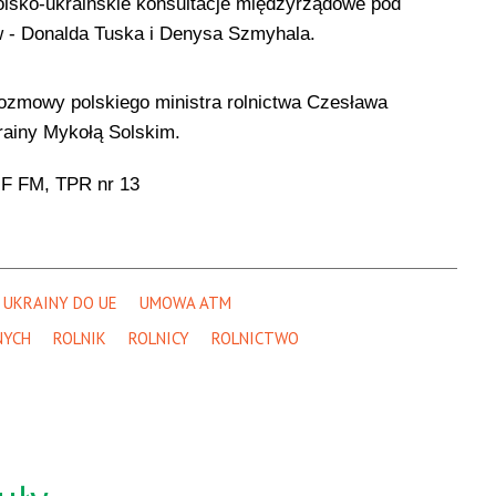
lsko-ukraińskie konsultacje międzyrządowe pod
 - Donalda Tuska i Denysa Szmyhala.
rozmowy polskiego ministra rolnictwa Czesława
rainy Mykołą Solskim.
MF FM, TPR nr 13
 UKRAINY DO UE
UMOWA ATM
NYCH
ROLNIK
ROLNICY
ROLNICTWO