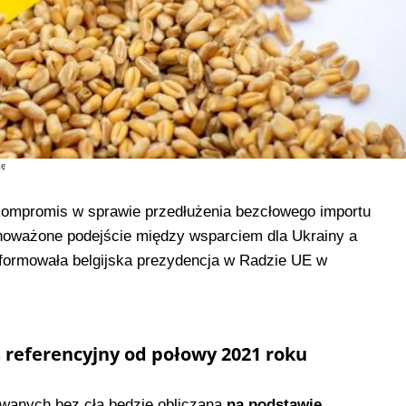
stę
kompromis w sprawie przedłużenia bezcłowego importu
noważone podejście między wsparciem dla Ukrainy a
nformowała belgijska prezydencja w Radzie UE w
s referencyjny od połowy 2021 roku
wanych bez cła będzie obliczana
na podstawie