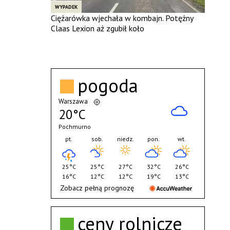
WYPADEK
Ciężarówka wjechała w kombajn. Potężny
Claas Lexion aż zgubił koło
pogoda
Warszawa
20°C
Pochmurno
pt.
sob.
niedz.
pon.
wt.
25°C
25°C
27°C
32°C
26°C
16°C
12°C
12°C
19°C
13°C
Zobacz pełną prognozę
ceny rolnicze