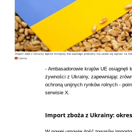
Import zbóż z Ukrainy będzie mniejszy. Ale ważnego produktu nie udało się wpisać na li
Canva
- Ambasadorowie krajów UE osiągnęli 
żywności z Ukrainy, zapewniając zrów
ochroną unijnych rynków rolnych - poi
serwisie X.
Import zboża z Ukrainy: okre
W nowej umowie ilość towarów importo